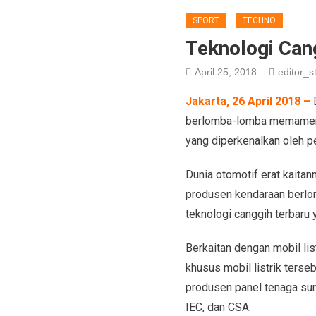
SPORT
TECHNO
Teknologi Can
April 25, 2018
editor_st
Jakarta, 26 April 2018 –
berlomba-lomba memamerkan
yang diperkenalkan oleh p
Dunia otomotif erat kaita
produsen kendaraan berlo
teknologi canggih terbaru 
Berkaitan dengan mobil lis
khusus mobil listrik ters
produsen panel tenaga su
IEC, dan CSA.