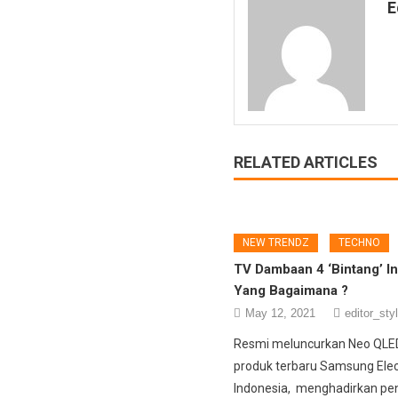
E
RELATED ARTICLES
NEW TRENDZ
TECHNO
TV Dambaan 4 ‘Bintang’ I
Yang Bagaimana ?
May 12, 2021
editor_sty
Resmi meluncurkan Neo QLED
produk terbaru Samsung Elec
Indonesia, menghadirkan p