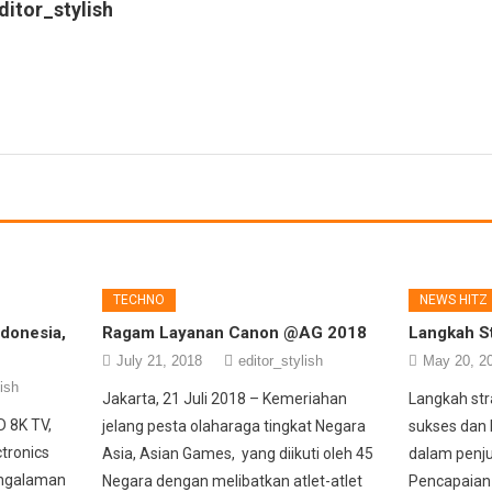
ditor_stylish
TECHNO
NEWS HITZ
ndonesia,
Ragam Layanan Canon @AG 2018
Langkah St
July 21, 2018
editor_stylish
May 20, 2
lish
Jakarta, 21 Juli 2018 – Kemeriahan
Langkah str
 8K TV,
jelang pesta olaharaga tingkat Negara
sukses dan
tronics
Asia, Asian Games, yang diikuti oleh 45
dalam penjua
engalaman
Negara dengan melibatkan atlet-atlet
Pencapaian