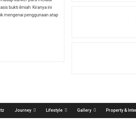
is bukti ilmiah. Kiranya ini
ublik mengenai penggunaan atap
tz
Journey
Lifestyle
Gallery
Property & Inte