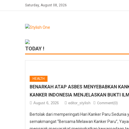
Skip
Saturday, August 08, 2026
to
content
TODAY !
HEALTH
BENARKAH ATAP ASBES MENYEBABKAN KANK
KANKER INDONESIA MENJELASKAN BUKTI IL
August 6, 2026
editor_stylish
Comment(0)
Bertolak dari memperingati Hari Kanker Paru Sedunia
semakmangat “Bersama Melawan Kanker Paru”, Yayasa
mengajak masyarakat meningkatkan kewaspadaan ter