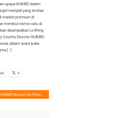
an upaya HUAWEI dalam
rget menjadi yang teratas
i market premium di
an merebut nomor satu di
kian disampaikan Lo Khing
y Country Director HUAWEI
nesia, dalam acara buka
ama […]
ook
X
HUAWEI Nova 2 Lite Ponsel Terjangkau Dengan Fitur Mumpuni