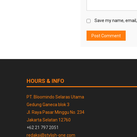
Save my name, email, 
HOURS & INFO
PT. Bloomindo Selaras Utama
Gedung Ganeca blok 3
Jl. Raya Pasar Minggu No. 234
Jakarta Selatan 12760
+62 21 797 2051
redaksi@stylish-one.com