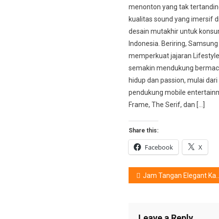
menonton yang tak tertandin
kualitas sound yang imersif 
desain mutakhir untuk kons
Indonesia. Beriring, Samsung
memperkuat jajaran Lifestyl
semakin mendukung berma
hidup dan passion, mulai dar
pendukung mobile entertain
Frame, The Serif, dan […]
Share this:
Facebook
X
Post
Jam Tangan Elegant Karya Pemuda Indonesia
navigation
Leave a Reply