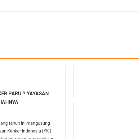
ER PARU ? YAYASAN
MIAHNYA
 yang tahun ini mengusung
n Kanker Indonesia (YKI)
hadap kanker paru melalui