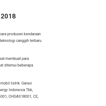
 2018
 para produsen kendaraan
eknologi canggih terbaru
esat membuat para
at ditemui beberapa
bil listrik. Garasi
nergy Indonesia Tbk,
14001, OHSAS18001, CE,