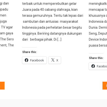
gi dan
terbaik untuk memperebutkan gelar
meningkatk
dipadu
Juara pada 40 cabang olahraga, kian
mencapai ta
umen
terasa gemuruhnya. Tentu tak lepas dari
khususnya d
 juga
sambutan dan antusias masyarakat
Indonesia d
e TV agar
Indonesia pada perhelatan besar begitu
Dunia. Demi
cam gaya
tingginya. Beriring datangnya dukungan
Seng, Deput
i The Sero
dari berbagai pihak. Di […]
Device Indo
ment, The
puasa bers
Share this:
Share this:
Facebook
X
Faceb