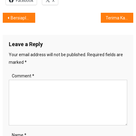
Facebook
X
Post
Bersiaplah Menjadi Fotografer
Terima Kasih Atas Cintanya..
navigation
Leave a Reply
Your email address will not be published.
Required fields are
marked
*
Comment
*
Name
*