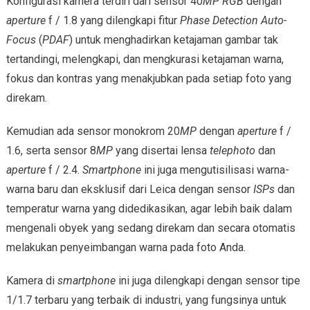
Konfigurasi kamera terdiri dari sensor 40
MP RGB
dengan
aperture
f / 1.8 yang dilengkapi fitur
Phase Detection Auto-
Focus
(
PDAF
) untuk menghadirkan ketajaman gambar tak
tertandingi, melengkapi, dan mengkurasi ketajaman warna,
fokus dan kontras yang menakjubkan pada setiap foto yang
direkam.
Kemudian ada sensor monokrom 20
MP
dengan
aperture
f /
1.6, serta sensor 8
MP
yang disertai lensa
telephoto
dan
aperture
f / 2.4.
Smartphone
ini juga mengutisilisasi warna-
warna baru dan eksklusif dari Leica dengan sensor
ISPs
dan
temperatur warna yang didedikasikan, agar lebih baik dalam
mengenali obyek yang sedang direkam dan secara otomatis
melakukan penyeimbangan warna pada foto Anda.
Kamera di
smartphone
ini juga dilengkapi dengan sensor tipe
1/1.7 terbaru yang terbaik di industri, yang fungsinya untuk