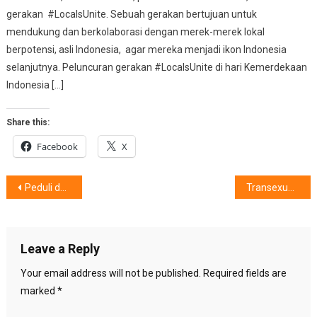
gerakan #LocalsUnite. Sebuah gerakan bertujuan untuk
mendukung dan berkolaborasi dengan merek-merek lokal
berpotensi, asli Indonesia, agar mereka menjadi ikon Indonesia
selanjutnya. Peluncuran gerakan #LocalsUnite di hari Kemerdekaan
Indonesia […]
Share this:
Facebook
X
Post
Peduli dan Atasi Hemofilia, Mencegah Pendarahan Berlebihan
Transexual Meet Up Hookup near me
navigation
Leave a Reply
Your email address will not be published.
Required fields are
marked
*