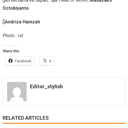
gali bersama ke depan,” ujar
Head of
MORF,
Madasakti
Octobiyanto
.
[]
Andriza Hamzah
Photo : Ist
Share this:
Facebook
X
Editor_stylish
RELATED ARTICLES