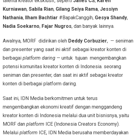
talenta kreator eksklusif, seperti
Janes CS
,
Karen
Kurniawan
,
Sabila Rian
,
Gilang Seiya Rama
,
Jessiyn
Nathania
,
Ilham Bachtiar
#BapakCanggih,
Gesya Shandy
,
Nadia Soekarno
,
Fajar Nugros
, dan banyak lainnya.
Awalnya, MORF didirikan oleh
Deddy Corbuzier
, — seniman
dan presenter yang saat ini aktif sebagai kreator konten di
berbagai
platform daring
— untuk tujuan mengembangkan
potensi komunitas kreator konten di Indonesia. seorang
seniman dan presenter, dan saat ini aktif sebagai kreator
konten di berbagai platform daring.
Saat ini, IDN Media berkomitmen untuk terus
mengembangkan ekonomi kreatif dengan menggandeng
kreator konten di Indonesia melalui dua unit bisnisnya, yaitu
MORF dan
platform
ICE (Indonesia Creators Economy).
Melalui
platform
ICE, IDN Media berusaha memberdayakan