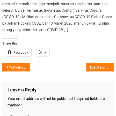
menjadi momok sehingga menjadi masalah kesehatan utama di
seluruh Dunia. Termasuk Indonesia. Contohnya virus Corona
(COVID-19). Melihat data dari di Coronavirus COVID-19 Global Cases
by Johan Hopkins CSSE, per 13 Maret 2020, menunjukkan jumlah
orang yang terinfeksi virus COVID-19 […]
Share this:
Facebook
X
Post
Wewangian Untuk Perempuan Percaya Diri
Diet Kalori Bermanfaat Tingkatkan Fungsi Seksual Pria
navigation
Leave a Reply
Your email address will not be published.
Required fields are
marked
*