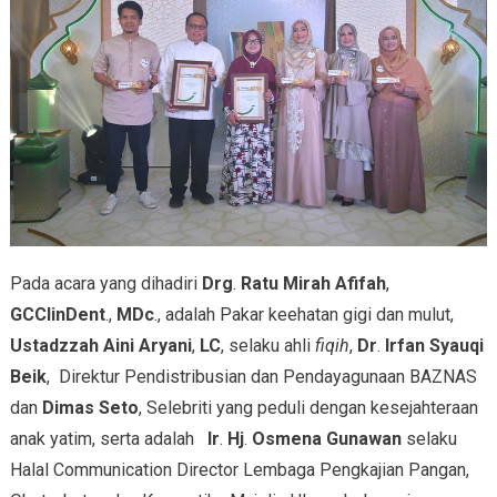
Pada acara yang dihadiri
Drg
.
Ratu Mirah Afifah
,
GCClinDent
.,
MDc
., adalah Pakar keehatan gigi dan mulut,
Ustadzzah Aini Aryani
,
LC
, selaku ahli
fiqih
,
Dr
.
Irfan Syauqi
Beik
, Direktur Pendistribusian dan Pendayagunaan BAZNAS
dan
Dimas Seto
, Selebriti yang peduli dengan kesejahteraan
anak yatim, serta adalah
Ir
.
Hj
.
Osmena Gunawan
selaku
Halal Communication Director Lembaga Pengkajian Pangan,