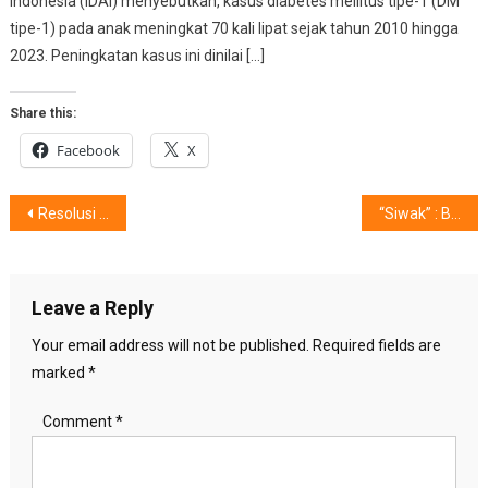
Indonesia (IDAI) menyebutkan, kasus diabetes mellitus tipe-1 (DM
tipe-1) pada anak meningkat 70 kali lipat sejak tahun 2010 hingga
2023. Peningkatan kasus ini dinilai […]
Share this:
Facebook
X
Post
Resolusi Rumah ‘Mungil’ 2020
“Siwak” : Bersih,sehat dan segar
navigation
Leave a Reply
Your email address will not be published.
Required fields are
marked
*
Comment
*