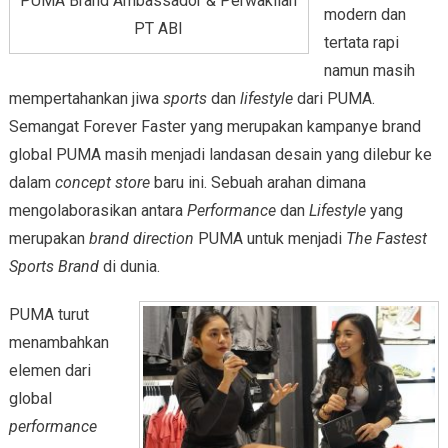
PUMA Brand Ambassador & Perwakilan
modern dan
PT ABI
tertata rapi
namun masih
mempertahankan jiwa
sports
dan
lifestyle
dari PUMA.
Semangat Forever Faster yang merupakan kampanye brand
global PUMA masih menjadi landasan desain yang dilebur ke
dalam
concept store
baru ini. Sebuah arahan dimana
mengolaborasikan antara
Performance
dan
Lifestyle
yang
merupakan
brand direction
PUMA untuk menjadi
The Fastest
Sports Brand
di dunia.
PUMA turut
menambahkan
elemen dari
global
performance