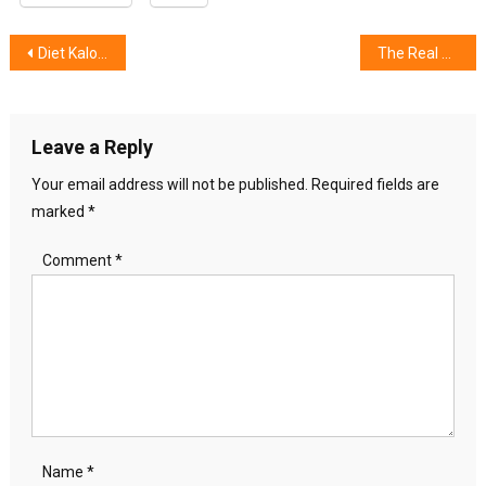
Post
Diet Kalori Bermanfaat Tingkatkan Fungsi Seksual Pria
The Real Princess Diaries: From Diana to Meghan Wedding
navigation
Leave a Reply
Your email address will not be published.
Required fields are
marked
*
Comment
*
Name
*