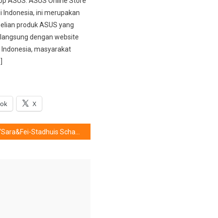
top ASUS. ASUS Online Store
i Indonesia, ini merupakan
elian produk ASUS yang
i langsung dengan website
Indonesia, masyarakat
]
ook
X
“Sara&Fei-Stadhuis Schandaal”: Asmara Cinta ‘Milenial’