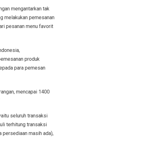
engan mengantarkan tak
yang melakukan pemesanan
ari pesanan menu favorit
ndonesia,
 pemesanan produk
 kepada para pemesan
rangan, mencapai 1400
”
itu seluruh transaksi
i terhitung transaksi
a persediaan masih ada),