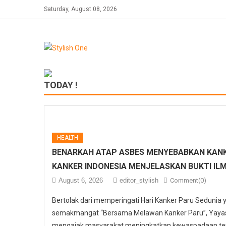
Skip
Saturday, August 08, 2026
to
content
TODAY !
HEALTH
BENARKAH ATAP ASBES MENYEBABKAN KANK
KANKER INDONESIA MENJELASKAN BUKTI IL
August 6, 2026
editor_stylish
Comment(0)
Bertolak dari memperingati Hari Kanker Paru Sedunia
semakmangat “Bersama Melawan Kanker Paru”, Yayasa
mengajak masyarakat meningkatkan kewaspadaan ter