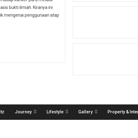
is bukti ilmiah. Kiranya ini
ublik mengenai penggunaan atap
tz
Journey
Lifestyle
Gallery
Property & Inte