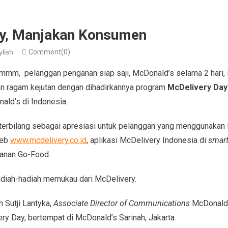
ay, Manjakan Konsumen
ylish
Comment(0)
mm, pelanggan penganan siap saji, McDonald’s selama 2 hari, i
an ragam kejutan dengan dihadirkannya program
McDelivery Day
ald’s di Indonesia.
 terbilang sebagai apresiasi untuk pelanggan yang menggunakan 
web
www.mcdelivery.co.id
, aplikasi McDelivery Indonesia di
smar
yanan Go-Food.
adiah-hadiah memukau dari McDelivery.
 Sutji Lantyka,
Associate Director of Communications
McDonald’s
y Day, bertempat di McDonald’s Sarinah, Jakarta.