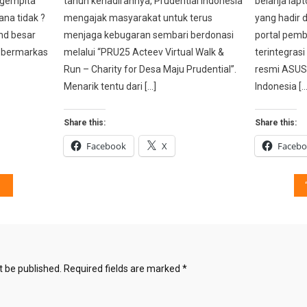
 gempita
tahun kehadirannya, Prudential Indonesia
belanja lap
na tidak ?
mengajak masyarakat untuk terus
yang hadir d
d besar
menjaga kebugaran sembari berdonasi
portal pemb
g bermarkas
melalui “PRU25 Acteev Virtual Walk &
terintegras
Run – Charity for Desa Maju Prudential”.
resmi ASUS 
Menarik tentu dari […]
Indonesia […
Share this:
Share this:
Facebook
X
Faceb
t be published.
Required fields are marked
*