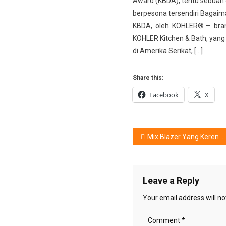
Award (KBDA), tentu sebuah
berpesona tersendiri Bagaima
KBDA, oleh KOHLER® — bran
KOHLER Kitchen & Bath, yan
di Amerika Serikat, […]
Share this:
Facebook
X
Post
Mix Blazer Yang Keren Dan Nyaman Untuk Beraktivitas
navigation
Leave a Reply
Your email address will no
Comment
*