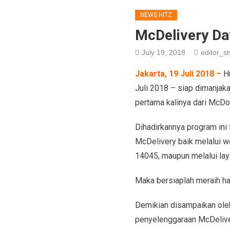
NEWS HITZ
McDelivery D
July 19, 2018
editor_st
Jakarta, 19 Juli 2018 –
Hm
Juli 2018 – siap dimanjak
pertama kalinya dari McDon
Dihadirkannya program ini
McDelivery baik melalui 
14045, maupun melalui la
Maka bersiaplah meraih h
Demikian disampaikan oleh
penyelenggaraan McDeliver