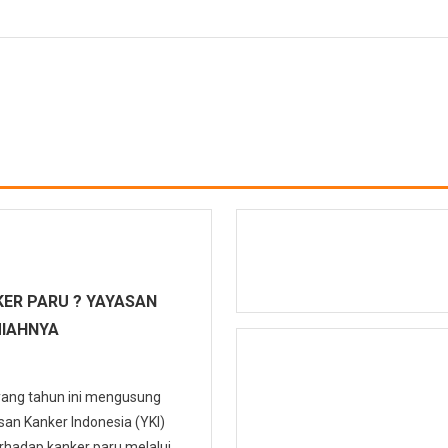
ER PARU ? YAYASAN
MIAHNYA
 yang tahun ini mengusung
n Kanker Indonesia (YKI)
hadap kanker paru melalui