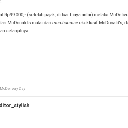
.
Rp99.000,- (setelah pajak, di luar biaya antar) melalui McDeliv
dari McDonald’s mulai dari
merchandise
eksklusif McDonald’s, 
n selanjutnya.
McDelivery Day
ditor_stylish