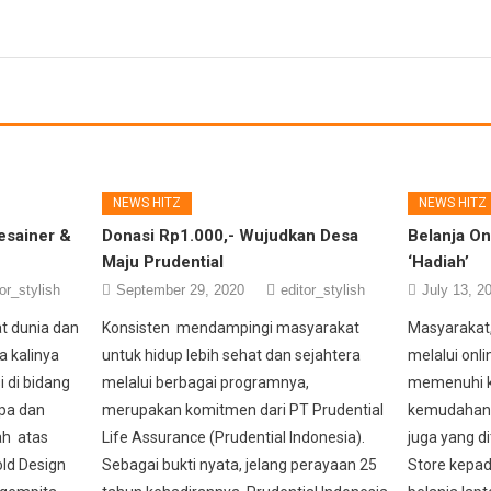
NEWS HITZ
NEWS HITZ
esainer &
Donasi Rp1.000,- Wujudkan Desa
Belanja On
Maju Prudential
‘Hadiah’
or_stylish
September 29, 2020
editor_stylish
July 13, 2
at dunia dan
Konsisten mendampingi masyarakat
Masyarakat,
a kalinya
untuk hidup lebih sehat dan sejahtera
melalui onli
 di bidang
melalui berbagai programnya,
memenuhi ke
apa dan
merupakan komitmen dari PT Prudential
kemudahan 
ah atas
Life Assurance (Prudential Indonesia).
juga yang d
ld Design
Sebagai bukti nyata, jelang perayaan 25
Store kepad