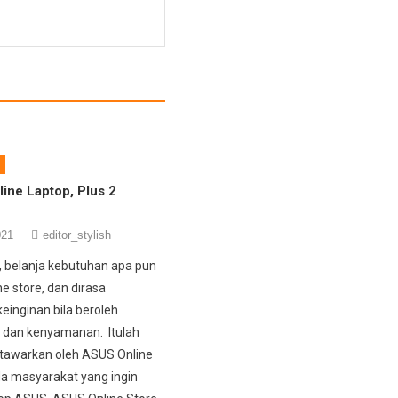
line Laptop, Plus 2
021
editor_stylish
 belanja kebutuhan apa pun
ne store, dan dirasa
inginan bila beroleh
dan kenyamanan. Itulah
itawarkan oleh ASUS Online
a masyarakat yang ingin