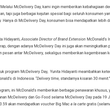
n,”Melalui McDelivery Day, kami ingin memberikan kebahagiaan d
n, tapi juga berbagai kejutan spesial bagi seluruh konsumen 
y. Hanya di McDelivery Day, konsumen bisa mendapatkan lebih d
ta Hidayanti,
Associate Director of Brand Extension
McDonald’s I
ap, dengan adanya McDelivery Day ini juga akan meningkatkan
an pesan antar McDelivery, sekaligus memberikan kegembiraan
tuk program McDelivery Day, Yunita Hidayanti meambahkan kete
ald’s di Indonesia. “
Delivery time
, standarnya kisaran 30 menit.
ogram, ini McDonald’s memberikan berbagai penawaran khusus, ya
yanan McDelivery dan Go-Food selama McDelivery Day pada 19 Jul
 23.59 akan mendapatkan
voucher
Big Mac
a la carte
gratis (selam