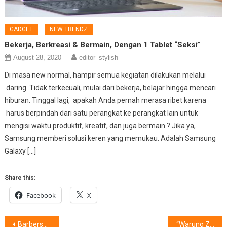
GADGET
NEW TRENDZ
Bekerja, Berkreasi & Bermain, Dengan 1 Tablet “Seksi”
August 28, 2020
editor_stylish
Di masa new normal, hampir semua kegiatan dilakukan melalui
daring. Tidak terkecuali, mulai dari bekerja, belajar hingga mencari
hiburan. Tinggal lagi, apakah Anda pernah merasa ribet karena
harus berpindah dari satu perangkat ke perangkat lain untuk
mengisi waktu produktif, kreatif, dan juga bermain ? Jika ya,
Samsung memberi solusi keren yang memukau. Adalah Samsung
Galaxy […]
Share this:
Facebook
X
Post
Barbershop, Bisnis Yang Makin Berkembang
“Warung Zaman Now”: Transformasi Dari Inkowapi