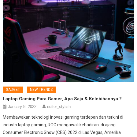
GADGET
NEW TRENDZ
Laptop Gaming Para Gamer, Apa Saja & Kelebihannya ?
January 8, 2022
editor_stylish
Membawakan teknologi inovasi gaming terdepan dan terkini di
industri laptop gaming, ROG mengawali kehadiran di ajang
Consumer Electronic Show (CES) 2022 di Las Vegas, Amerika