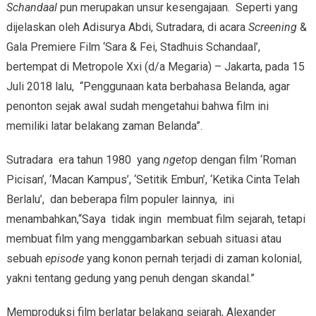
Schandaal
pun merupakan unsur kesengajaan. Seperti yang
dijelaskan oleh Adisurya Abdi, Sutradara, di acara
Screening
&
Gala Premiere Film ‘Sara & Fei, Stadhuis Schandaal’,
bertempat di Metropole Xxi (d/a Megaria) – Jakarta, pada 15
Juli 2018 lalu, “Penggunaan kata berbahasa Belanda, agar
penonton sejak awal sudah mengetahui bahwa film ini
memiliki latar belakang zaman Belanda”.
Sutradara era tahun 1980 yang
ngeto
p dengan film ‘Roman
Picisan’, ‘Macan Kampus’, ‘Setitik Embun’, ‘Ketika Cinta Telah
Berlalu’, dan beberapa film populer lainnya, ini
menambahkan,“Saya tidak ingin membuat film sejarah, tetapi
membuat film yang menggambarkan sebuah situasi atau
sebuah
episode
yang konon pernah terjadi di zaman kolonial,
yakni tentang gedung yang penuh dengan skandal.”
Memproduksi film berlatar belakang sejarah, Alexander