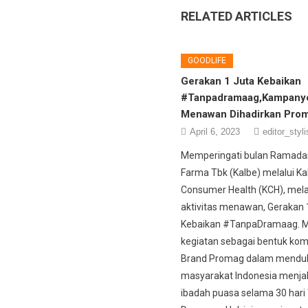
RELATED ARTICLES
GOODLIFE
Gerakan 1 Juta Kebaikan
#Tanpadramaag,Kampany
Menawan Dihadirkan Pro
April 6, 2023
editor_styli
Memperingati bulan Ramadan
Farma Tbk (Kalbe) melalui Ka
Consumer Health (KCH), mel
aktivitas menawan, Gerakan 
Kebaikan #TanpaDramaag. 
kegiatan sebagai bentuk ko
Brand Promag dalam mendu
masyarakat Indonesia menja
ibadah puasa selama 30 hari