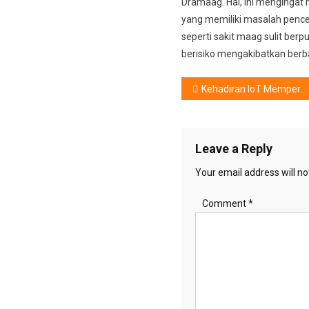
Dramaag. Hal, ini mengingat
yang memiliki masalah penc
seperti sakit maag sulit berp
berisiko mengakibatkan berba
Post
Kehadiran IoT Mempermudah Aktivitas Pengguna
navigation
Leave a Reply
Your email address will no
Comment
*