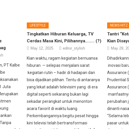
LIFESTYLE
NEWS HITZ
Tingkatkan Hiburan Keluarga, TV
Tantri “Ko
e
Cerdas Masa Kini, Pilihannya…….. (?)
Kian Disa
mag
May 12, 2025
editor_stylish
May 29, 2
sh
Kian waktu, ragam kegiatan bernuansa
Dihadirkann
, PT Kalbe
hiburan — selepas menjalani sarat
inovasi baru
lbe
kegiatan rutin – hadir di hadapan dan
Assurance (
aksanakan
bisa dijadikan pilihan. Tentu di antaranya
Prudential S
1 Juta
yang lekat adalah televisim yang di era
Assurance (
Merupakan
digital seperti sekarang bukan lagi
manfaatnya 
mitmen
sekadar perangkat untuk menonton
perubahan j
kung
acara favorit di waktu luang.
dinanti nas
lankan
Perkembangannya begitu pesat hingga
“Selama leb
 Tanpa
kini televisi telah bertransformasi
pasar untuk