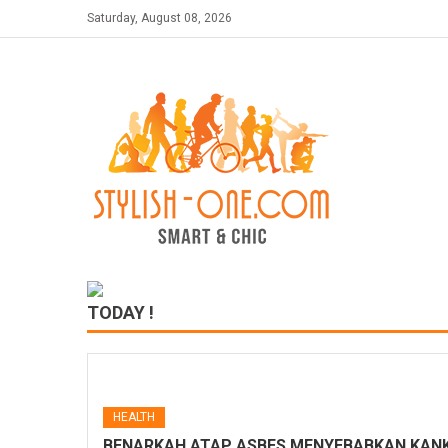
Skip
Saturday, August 08, 2026
to
content
TODAY !
HEALTH
BENARKAH ATAP ASBES MENYEBABKAN KANK