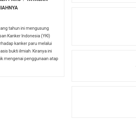
MIAHNYA
 yang tahun ini mengusung
n Kanker Indonesia (YKI)
hadap kanker paru melalui
is bukti ilmiah. Kiranya ini
ublik mengenai penggunaan atap