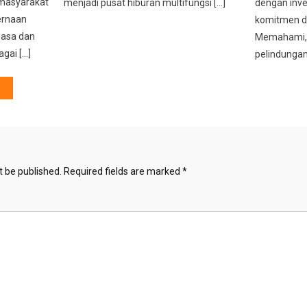
 masyarakat
menjadi pusat hiburan multifungsi […]
dengan inve
ernaan
komitmen d
uasa dan
Memahami,
gai […]
pelindungan
t be published.
Required fields are marked
*