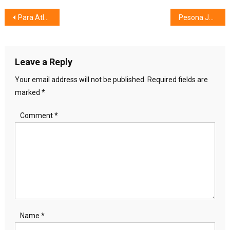
Post
Para Atlet Disabilitas Tebar Keharuman
Pesona Jakarta @IDF 2018
navigation
Leave a Reply
Your email address will not be published.
Required fields are
marked
*
Comment
*
Name
*