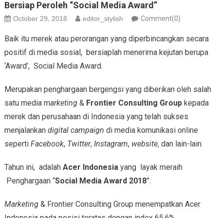
Bersiap Peroleh “Social Media Award”
October 29, 2018
editor_stylish
Comment(0)
Baik itu merek atau perorangan yang diperbincangkan secara
positif di media sosial, bersiaplah menerima kejutan berupa
‘Award’, Social Media Award.
Merupakan penghargaan bergengsi yang diberikan oleh salah
satu media m
arketing
&
Frontier Consulting Group
kepada
merek dan perusahaan di Indonesia yang telah sukses
menjalankan
digital campaign
di media komunikasi online
seperti
Facebook
,
Twitter
,
Instagram
,
website
, dan lain-lain.
Tahun ini, adalah
Acer
Indonesia
yang layak meraih
Penghargaan “
Social Media Award 2018
”.
M
arketing
& Frontier Consulting Group menempatkan Acer
Indonesia pada posisi teratas dengan index 65,6%,