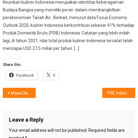
Keunikan kuliner Indonesia merupakan identitas keberagaman
Budaya Bangsa yang memiliki peran dalam membangkitkan
perekonomian Tanah Air. Berkait, menurut data Focus Economy
Outlook 2020, kuliner Indonesia berkontribusi sebesar 41% terhadap
Produk Domestik Bruto (PDB) Indonesia. Catatan yang lebih indah
lagi, di tahun 2021, nilai total produk kuliner Indonesia tercatat telah
mencapai USD 27,5 miliar per tahun. […]
Share this:
Facebook
X
Post
Masa Depan Hebat Bersama Dekkson
PRE Indonesian Dance Festival 2018
navigation
Leave a Reply
Your email address will not be published.
Required fields are
marked
*