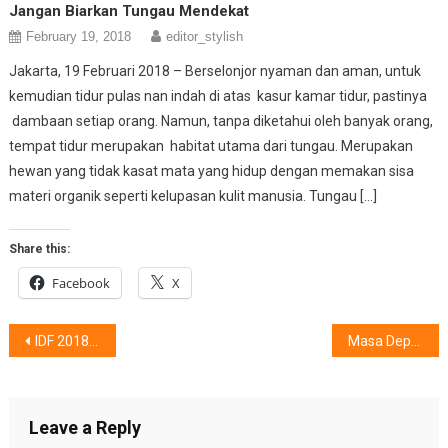
Jangan Biarkan Tungau Mendekat
February 19, 2018
editor_stylish
Jakarta, 19 Februari 2018 – Berselonjor nyaman dan aman, untuk
kemudian tidur pulas nan indah di atas kasur kamar tidur, pastinya
dambaan setiap orang. Namun, tanpa diketahui oleh banyak orang,
tempat tidur merupakan habitat utama dari tungau. Merupakan
hewan yang tidak kasat mata yang hidup dengan memakan sisa
materi organik seperti kelupasan kulit manusia. Tungau […]
Share this:
Facebook
X
Post
IDF 2018 : Kreativitas 3 ‘Dara’
Masa Depan Hebat Bersama Dekkson
navigation
Leave a Reply