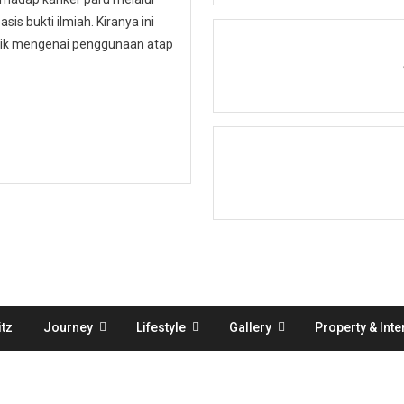
is bukti ilmiah. Kiranya ini
ublik mengenai penggunaan atap
tz
Journey
Lifestyle
Gallery
Property & Inte