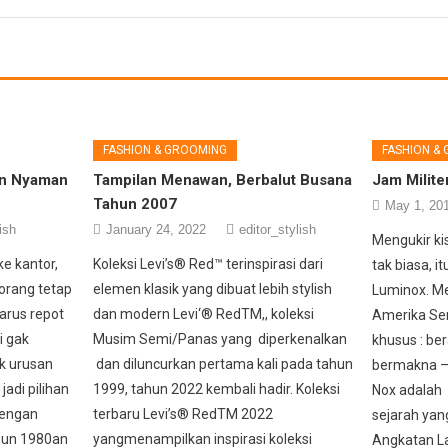
FASHION & GROOMING
FASHION &
an Nyaman
Tampilan Menawan, Berbalut Busana
Jam Milite
Tahun 2007
May 1, 20
ish
January 24, 2022
editor_stylish
Mengukir ki
ke kantor,
Koleksi Levi’s® Red™ terinspirasi dari
tak biasa, 
orang tetap
elemen klasik yang dibuat lebih stylish
Luminox. M
harus repot
dan modern Levi‘® RedTM,, koleksi
Amerika Ser
i gak
Musim Semi/Panas yang diperkenalkan
khusus : ber
k urusan
dan diluncurkan pertama kali pada tahun
bermakna —
jadi pilihan
1999, tahun 2022 kembali hadir. Koleksi
Nox adalah 
dengan
terbaru Levi’s® RedTM 2022
sejarah yang
ahun 1980an
yangmenampilkan inspirasi koleksi
Angkatan La