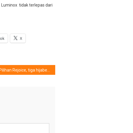
Luminox tidak terlepas dari
ook
X
Pilihan Rejoice, tiga hijaber yang merupakan bintang panggung hiburan Tanah Air, berhasil menyatukan perbedaan……, Genre Pop, RnB dan Dangdut