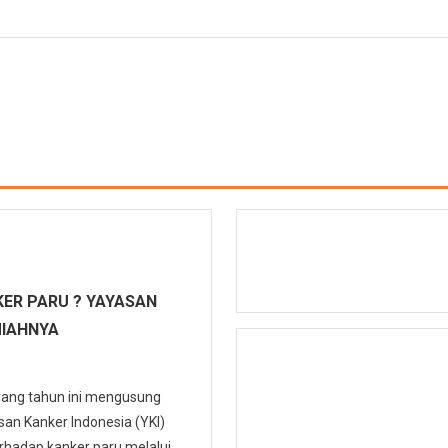
ER PARU ? YAYASAN
MIAHNYA
 yang tahun ini mengusung
n Kanker Indonesia (YKI)
hadap kanker paru melalui