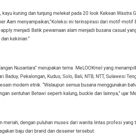
o, kayu kuning dan tunjung melekat pada 20 look Kekean Wastra G
ner Aam menyampaikan,”Koleksi ini terinspirasi dari motif-motif
apply menjadi Batik pewarnaan alam menjadi busana casual yang
dan kekinian.”
Tangan Nusantara” merupakan tema MeLOOKmel yang menampil
ri Baduy, Pekalongan, Kudus, Solo, Bali, NTB, NTT, Sulawesi Ten
desain modern etnik. “Walaupun semua busana menggunakan baha
gan sentuhan Betawi seperti kalung, buckle dan lainnya,” ujar M
n meriah, dengan puluhan muses dari wanita lintas profesi yang 
gakan baju dari brand dan desainer tersebut.