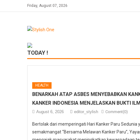
Skip
Friday, August 07, 2026
to
content
TODAY !
HEALTH
BENARKAH ATAP ASBES MENYEBABKAN KANK
KANKER INDONESIA MENJELASKAN BUKTI IL
August 6, 2026
editor_stylish
Comment(0)
Bertolak dari memperingati Hari Kanker Paru Sedunia
semakmangat “Bersama Melawan Kanker Paru”, Yayasa
mengajak masyarakat meningkatkan kewaspadaan ter