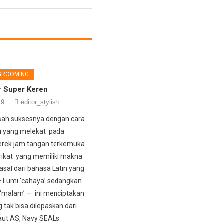
 GROOMING
r Super Keren
19
editor_stylish
sah suksesnya dengan cara
itu yang melekat pada
erek jam tangan terkemuka
ikat yang memiliki makna
asal dari bahasa Latin yang
 Lumi ‘cahaya’ sedangkan
‘malam’ — ini menciptakan
 tak bisa dilepaskan dari
ut AS, Navy SEALs.