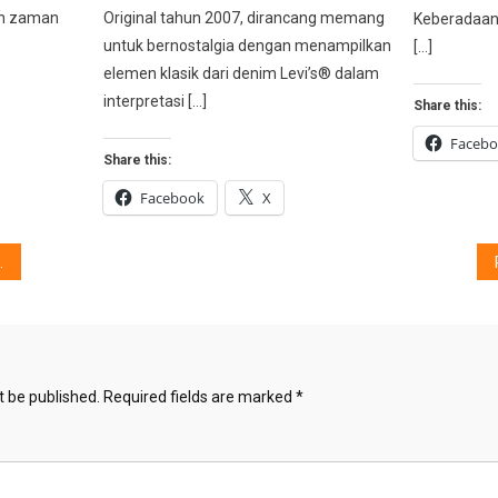
an zaman
Original tahun 2007, dirancang memang
Keberadaan 
untuk bernostalgia dengan menampilkan
[…]
elemen klasik dari denim Levi’s® dalam
interpretasi […]
Share this:
Faceb
Share this:
Facebook
X
t be published.
Required fields are marked
*