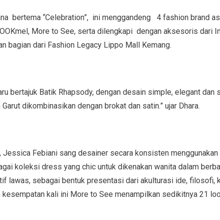
na bertema “Celebration”, ini menggandeng 4 fashion brand asl
LOOKmel, More to See, serta dilengkapi dengan aksesoris dari 
n bagian dari Fashion Legacy Lippo Mall Kemang.
ru bertajuk Batik Rhapsody, dengan desain simple, elegant dan
 Garut dikombinasikan dengan brokat dan satin.” ujar Dhara.
”, Jessica Febiani sang desainer secara konsisten menggunakan 
gai koleksi dress yang chic untuk dikenakan wanita dalam berbag
lawas, sebagai bentuk presentasi dari akulturasi ide, filosofi,
m kesempatan kali ini More to See menampilkan sedikitnya 21 loo