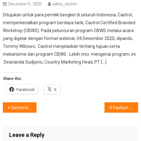
December 6, 2020
editor_stylish
Ditujukan untuk para pemilik bengkel di seluruh Indonesia, Castrol,
memperkenalkan program berdaya tarik, Castrol Certified Branded
Workshop (CBWS). Pada peluncuran program CBWS melalui acara
yang digelar dengan format webinar, 04 Desember 2020, dipandu
Tommy Wibowo, Castrol menjelaskan tentang tujuan serta
mekanisme dari program CBWS. Lebih rinci mengenai program, ini
Deananda Sudijono, Country Marketing Head, PT […]
Share this:
Facebook
X
Post
Gemerlap BayWalk Mall Pluit Ke-5
4 Fashion Brand Di Penutup Tahun
navigation
Leave a Reply