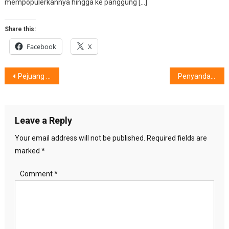
mempopulerkannya hingga ke panggung […]
Share this:
Facebook
X
Post
Pejuang Kesehatan untuk Masyarakat Indonesia
Penyandang Disabilitas Warnai Monas Jakarta
navigation
Leave a Reply
Your email address will not be published.
Required fields are
marked
*
Comment
*