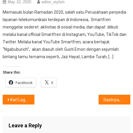
May 10, 2020
editor_stylish
Memasuki bulan Ramadan 2020, salah satu Perusahaan penyedia
layanan telekomunikasi terdepan di Indonesia, Smartfren
menggelar sederet aktivitas di sosial media, dan dapat diikuti
melalui kanal official Smartfren di Instagram, YouTube, TikTok dan
Twitter. Melalui kanal YouTube Smartfren, acara bertajuk
“Ngabuburich”, akan diasuh oleh Gusti Emon dengan sejumlah
bintang tamu ternama seperti, Jaz Hayat, Lambe Turah, […]
Share this:
Facebook
X
Post
Karl Lagerfeld, Aroma Mendebarkan & Lambang Kemewahan
Saatnya, Keharuman SepakBola Wanita Indonesia
navigation
Leave a Reply