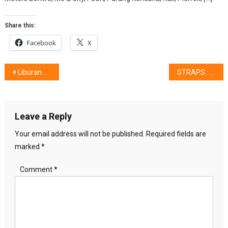
Share this:
Facebook
X
Post
Liburan & Syuting Iklan Bareng ‘Bintang’
STRAPS : ‘Respect Your Hand’
navigation
Leave a Reply
Your email address will not be published.
Required fields are
marked
*
Comment
*