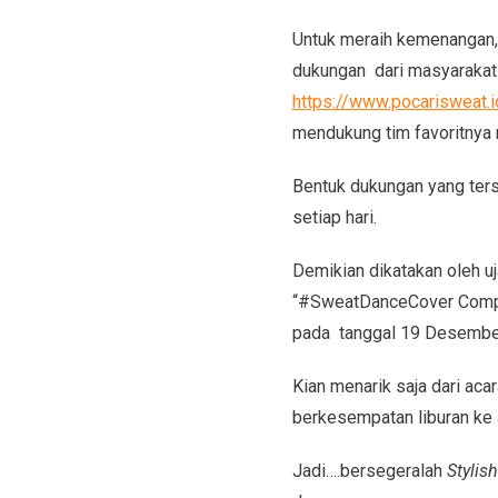
Untuk meraih kemenangan, 
dukungan dari masyarakat 
https://www.pocarisweat.
mendukung tim favoritnya 
Bentuk dukungan yang ters
setiap hari.
Demikian dikatakan oleh u
“#SweatDanceCover Competi
pada tanggal 19 Desember
Kian menarik saja dari aca
berkesempatan liburan ke 
Jadi….bersegeralah
Stylis