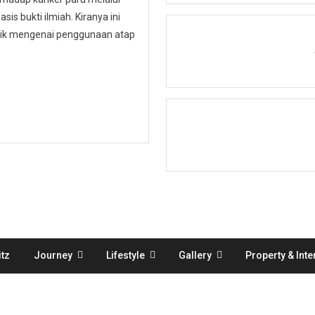
is bukti ilmiah. Kiranya ini
ublik mengenai penggunaan atap
tz
Journey
Lifestyle
Gallery
Property & Inte