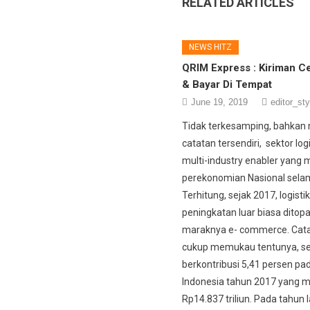
RELATED ARTICLES
NEWS HITZ
QRIM Express : Kiriman Ce
& Bayar Di Tempat
June 19, 2019
editor_sty
Tidak terkesamping, bahkan 
catatan tersendiri, sektor log
multi-industry enabler yang
perekonomian Nasional selam
Terhitung, sejak 2017, logist
peningkatan luar biasa ditop
maraknya e- commerce. Cat
cukup memukau tentunya, sek
berkontribusi 5,41 persen pa
Indonesia tahun 2017 yang 
Rp14.837 triliun. Pada tahun l