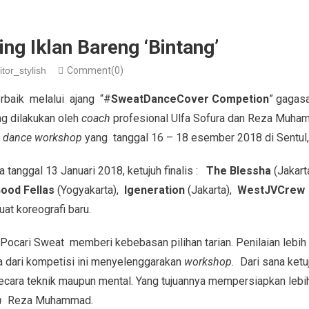
ing Iklan Bareng ‘Bintang’
itor_stylish
Comment(0)
terbaik melalui ajang “#
SweatDanceCover Competion
” gagasa
ng dilakukan oleh
coach
profesional Ulfa Sofura dan Reza Muham
i
dance workshop
yang tanggal 16 – 18 esember 2018 di Sentul,
 tanggal 13 Januari 2018, ketujuh finalis :
The Blessha
(Jakarta
ood Fellas
(Yogyakarta),
Igeneration
(Jakarta),
WestJVCre
at koreografi baru.
 Pocari Sweat memberi kebebasan pilihan tarian. Penilaian lebih 
 dari kompetisi ini menyelenggarakan
workshop.
Dari sana ketuj
secara teknik maupun mental. Yang tujuannya mempersiapkan lebih
h
Reza Muhammad.