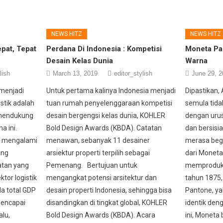
NEWS HITZ
NEWS HITZ
pat, Tepat
Perdana Di Indonesia : Kompetisi
Moneta Pa
Desain Kelas Dunia
Warna
lish
March 13, 2019
editor_stylish
June 29, 2
menjadi
Untuk pertama kalinya Indonesia menjadi
Dipastikan,
istik adalah
tuan rumah penyelenggaraan kompetisi
semula tida
 mendukung
desain bergengsi kelas dunia, KOHLER
dengan urus
a ini.
Bold Design Awards (KBDA). Catatan
dan bersisi
ik mengalami
menawan, sebanyak 11 desainer
merasa begi
ang
arsiektur properti terpilih sebagai
dari Moneta,
atan yang
Pemenang. Bertujuan untuk
memproduks
tor logistik
mengangkat potensi arsitektur dan
tahun 1875, 
da total GDP
desain properti Indonesia, sehingga bisa
Pantone, ya
mencapai
disandingkan di tingkat global, KOHLER
identik den
alu,
Bold Design Awards (KBDA). Acara
ini, Moneta 