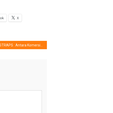
ook
X
STRAPS : Antara Komersiel & Berbagi Amal