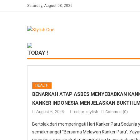
Skip
Saturday, August 08, 2026
to
content
TODAY !
HEALTH
BENARKAH ATAP ASBES MENYEBABKAN KANK
KANKER INDONESIA MENJELASKAN BUKTI IL
August 6, 2026
editor_stylish
Comment(0)
Bertolak dari memperingati Hari Kanker Paru Sedunia
semakmangat “Bersama Melawan Kanker Paru”, Yayasa
mengajak masyarakat meningkatkan kewaspadaan ter