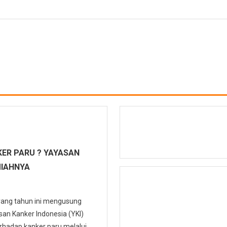
ER PARU ? YAYASAN
MIAHNYA
 yang tahun ini mengusung
n Kanker Indonesia (YKI)
hadap kanker paru melalui