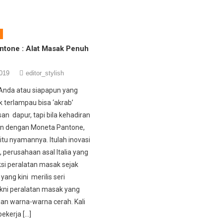
ntone : Alat Masak Penuh
019
editor_stylish
 Anda atau siapapun yang
k terlampau bisa ‘akrab’
an dapur, tapi bila kehadiran
an dengan Moneta Pantone,
tu nyamannya. Itulah inovasi
 perusahaan asal Italia yang
i peralatan masak sejak
yang kini merilis seri
kni peralatan masak yang
gan warna-warna cerah. Kali
bekerja […]