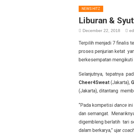
NEWS HITZ
Liburan & Syut
December 22, 2018
ed
Terpilih menjadi 7 finalis 
proses penjurian ketat ya
berkesempatan mengikut
Selanjutnya, tepatnya pada
Cheer4Sweat
(Jakarta),
G
(Jakarta), ditantang membu
“Pada kompetisi
dance
ini
dan semangat. Menariknya
digembleng berlatih tari 
dalam berkarya,” ujar
coac