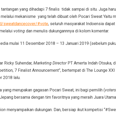
tantangan yang dihadapi 7 finalis tidak sampai di situ. Juga h
melalui mekanisme yang telah dibuat oleh Pocari Sweat Yaitu m
id/sweatdancecover/#vote
, seluruh masyarakat Indoensia dapat 
melalui
voting
dan menulis dukungannnya di kolom komentar.
edia mulai 11 Desember 2018 – 13 Januari 2019 (sebelum pukul 
jar Ricky Suhendar,
Marketing Director
PT Amerta Indah Otsuka, d
tion, 7 Finalist Announcement”, bertempat di The Lounge XXI 
 2018 lalu.
ra yang merupakan gagasan Pocari Sweat, ini bagi pemilih (
voters
Jepang bersama dengan tim favoritnya yang meraih Juara Utama
hion
menyampaikan dukungan. Dan, bersiap ikut kompetisi “#Swe