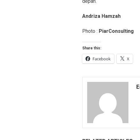
depan.
Andriza Hamzah
Photo :
PiarConsulting
Share this:
Facebook
X
E