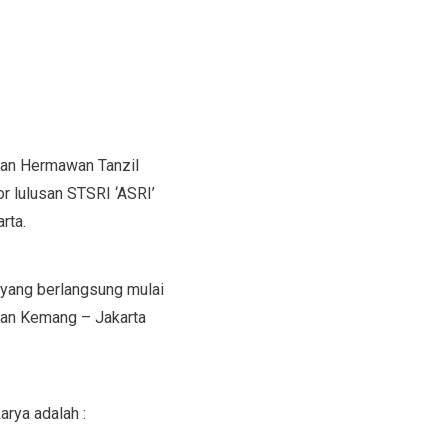
san Hermawan Tanzil
r lulusan STSRI ‘ASRI’
rta.
 yang berlangsung mulai
san Kemang – Jakarta
rya adalah :