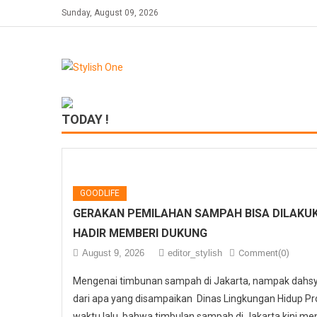
Skip
Sunday, August 09, 2026
to
content
TODAY !
GOODLIFE
GERAKAN PEMILAHAN SAMPAH BISA DILAKUK
HADIR MEMBERI DUKUNG
August 9, 2026
editor_stylish
Comment(0)
Mengenai timbunan sampah di Jakarta, nampak dahs
dari apa yang disampaikan Dinas Lingkungan Hidup Pr
waktu lalu, bahwa timbulan sampah di Jakarta kini men