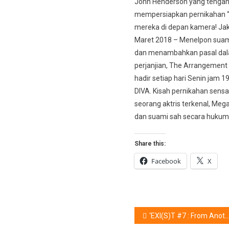
John Henderson yang tenga
mempersiapkan pernikahan 
mereka di depan kamera! Jak
Maret 2018 – Menelpon suam
dan menambahkan pasal da
perjanjian, The Arrangement
hadir setiap hari Senin jam 19
DIVA. Kisah pernikahan sensa
seorang aktris terkenal, Meg
dan suami sah secara hukum
Share this:
Facebook
X
Post
‘EXI(S)T #7 : From Another Time’