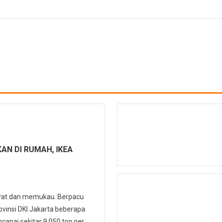
AN DI RUMAH, IKEA
yat dan memukau. Berpacu
ovinsi DKI Jakarta beberapa
capai sekitar 9.050 ton per