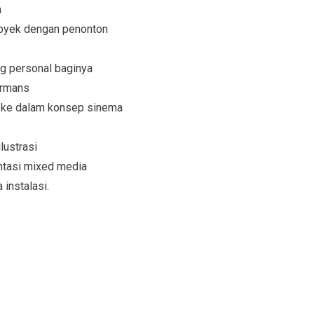
n
obyek dengan penonton
ng personal baginya
ormans
u ke dalam konsep sinema
lustrasi
ntasi mixed media
 instalasi.