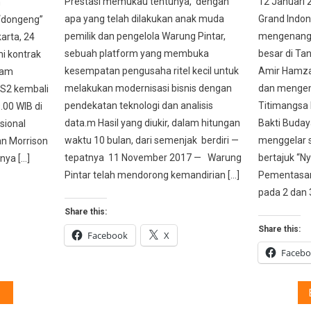
Prestasi memukau tentunya, dengan
12 Januari 
h
apa yang telah dilakukan anak muda
Grand Indon
“dongeng”
pemilik dan pengelola Warung Pintar,
mengenang 
arta, 24
sebuah platform yang membuka
besar di Tan
i kontrak
kesempatan pengusaha ritel kecil untuk
Amir Hamza
lam
melakukan modernisasi bisnis dengan
dan mengem
 S2 kembali
pendekatan teknologi dan analisis
Titimangsa 
.00 WIB di
data.m Hasil yang diukir, dalam hitungan
Bakti Buday
sional
waktu 10 bulan, dari semenjak berdiri —
menggelar 
an Morrison
tepatnya 11 November 2017 — Warung
bertajuk “Ny
nya […]
Pintar telah mendorong kemandirian […]
Pementasan
pada 2 dan 3
Share this:
Share this:
Facebook
X
Faceb