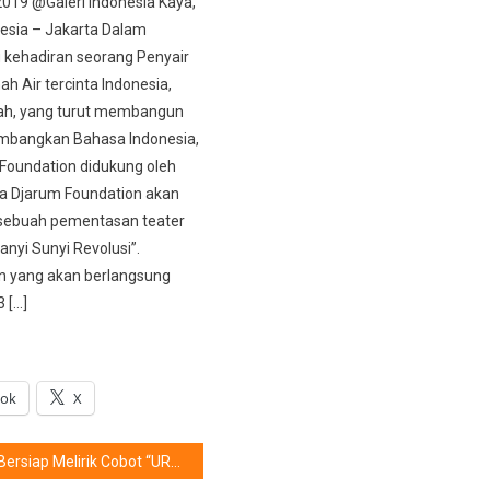
2019 @Galeri Indonesia Kaya,
esia – Jakarta Dalam
kehadiran seorang Penyair
ah Air tercinta Indonesia,
h, yang turut membangun
bangkan Bahasa Indonesia,
Foundation didukung oleh
a Djarum Foundation akan
sebuah pementasan teater
anyi Sunyi Revolusi”.
 yang akan berlangsung
 […]
ook
X
Bersiap Melirik Cobot “UR”