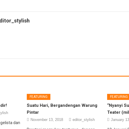
ditor_stylish
FEATURING
FEATURING
dir!
Suatu Hari, Bergandengan Warung
“Nyanyi Su
Pintar
Teater (mi
tylish
November 13, 2018
editor_stylish
January 13
ngelista dan