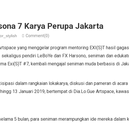
esona 7 Karya Perupa Jakarta
or_stylish
Comment(0)
 Artspace yang menggelar program mentoring EXI(S)T hasil gaga
 sekaligus pendiri LeBoYe dan FX Harsono, seniman dan edukato
ma Exi(S)T #7, kembali mengajal seniman muda berbasis di Jaka
isipasi dalam rangkaian lokakarya, diskusi dan pameran di acara
ingg 13 Januari 2019, bertempat di Dia.Lo.Gue Artspace, kawa
 selama 5 bulan, para seniman merampungkan ide mereka dalam ka