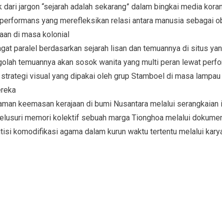
k dari jargon “sejarah adalah sekarang” dalam bingkai media kora
 performans yang merefleksikan relasi antara manusia sebagai 
daan di masa kolonial
jagat paralel berdasarkan sejarah lisan dan temuannya di situs ya
lah temuannya akan sosok wanita yang multi peran lewat perf
trategi visual yang dipakai oleh grup Stamboel di masa lampa
ereka
zaman keemasan kerajaan di bumi Nusantara melalui serangkaian i
elusuri memori kolektif sebuah marga Tionghoa melalui dokume
itisi komodifikasi agama dalam kurun waktu tertentu melalui karya