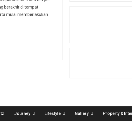
 berakhir di tempat
karta mulai memberlakukan
tz
Journey
Lifestyle
Gallery
Property & Inte