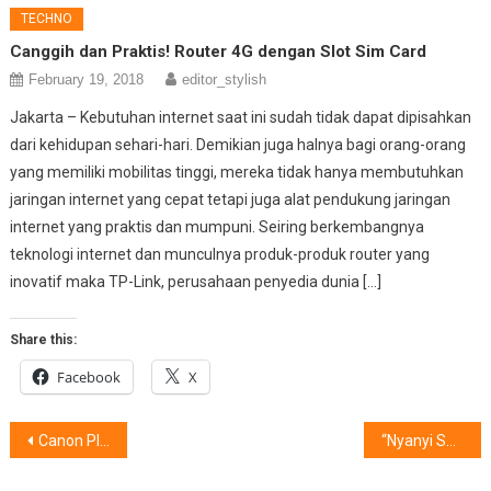
TECHNO
Canggih dan Praktis! Router 4G dengan Slot Sim Card
February 19, 2018
editor_stylish
Jakarta – Kebutuhan internet saat ini sudah tidak dapat dipisahkan
dari kehidupan sehari-hari. Demikian juga halnya bagi orang-orang
yang memiliki mobilitas tinggi, mereka tidak hanya membutuhkan
jaringan internet yang cepat tetapi juga alat pendukung jaringan
internet yang praktis dan mumpuni. Seiring berkembangnya
teknologi internet dan munculnya produk-produk router yang
inovatif maka TP-Link, perusahaan penyedia dunia […]
Share this:
Facebook
X
Post
Canon PIXMA TR4570s : All-In-One Printer Bisnis
“Nyanyi Sunyi Revolusi” : Kisah Cinta Milenials
navigation