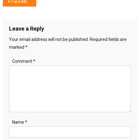
Post
Para Milenial : Peduli Penyandang Disabilitas
navigation
Leave a Reply
Your email address will not be published.
Required fields are
marked
*
Comment
*
Name
*