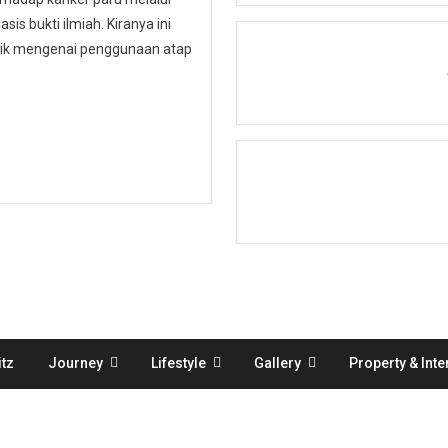
is bukti ilmiah. Kiranya ini
ublik mengenai penggunaan atap
tz
Journey
Lifestyle
Gallery
Property & Inte