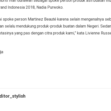
briti Ivan Gunawan sebagai spoke person produk asli buatan In
and Indonesia 2018, Nadia Purwoko.
i spoke person Martinez Beauté karena selain mengenalnya seba
 Ivan selalu mendukung produk-produk buatan dalam Negeri. Sedan
tasinya yang pas dengan citra produk kami,” kata Livienne Russel
ja
ditor_stylish