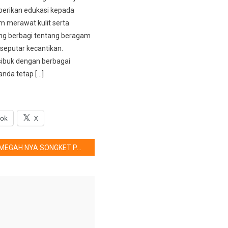
erikan edukasi kepada
m merawat kulit serta
ng berbagi tentang beragam
seputar kecantikan.
ibuk dengan berbagai
anda tetap […]
ook
X
MEGAH NYA SONGKET PALEMBANG DI LONDON FASHION WEEK 2019