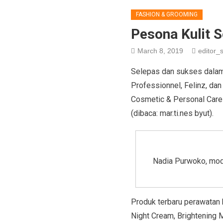
FASHION & GROOMING
Pesona Kulit 
March 8, 2019
editor_s
Selepas dan sukses dalam
Professionnel, Felinz, da
Cosmetic & Personal Care 
(dibaca: mar.ti.nes byut).
Nadia Purwoko, mode
Produk terbaru perawatan ku
Night Cream, Brightening M