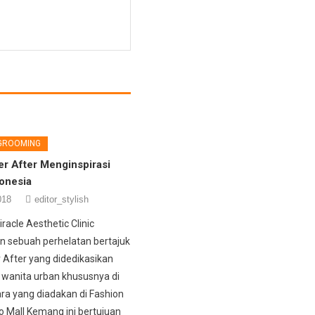
 GROOMING
er After Menginspirasi
onesia
018
editor_stylish
racle Aesthetic Clinic
 sebuah perhelatan bertajuk
r After yang didedikasikan
wanita urban khususnya di
ara yang diadakan di Fashion
o Mall Kemang ini bertujuan