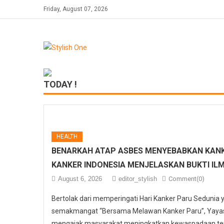
Skip
Friday, August 07, 2026
to
content
TODAY !
HEALTH
BENARKAH ATAP ASBES MENYEBABKAN KANK
KANKER INDONESIA MENJELASKAN BUKTI IL
August 6, 2026
editor_stylish
Comment(0)
Bertolak dari memperingati Hari Kanker Paru Sedunia
semakmangat “Bersama Melawan Kanker Paru”, Yayasa
mengajak masyarakat meningkatkan kewaspadaan ter