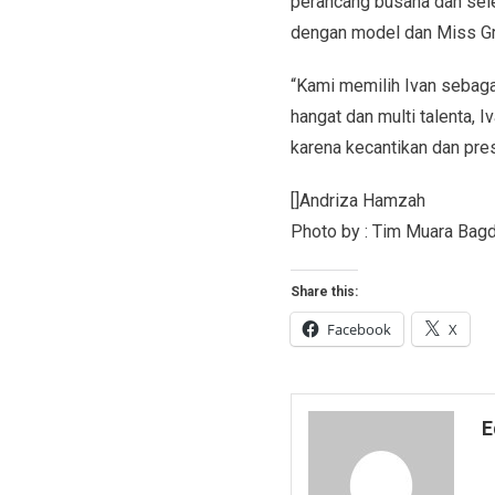
perancang busana dan sele
dengan model dan Miss Gr
“Kami memilih Ivan sebaga
hangat dan multi talenta,
karena kecantikan dan pres
[]Andriza Hamzah
Photo by : Tim Muara Bagd
Share this:
Facebook
X
E