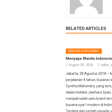
RELATED ARTICLES
FASHION & GROOMING
Menyapa Wanita Indonesi
August 28, 2018
editor_s
Jakarta, 28 Agustus 2018 – 
perjalanan 4 tahun, busana 
Cynthia Mahendra, yang tert
dalam koleksi Jawhara Syari,
menjadi salah satu brand ter
busana syar’i modern di Indon
Terdata dari jumlah resseler y