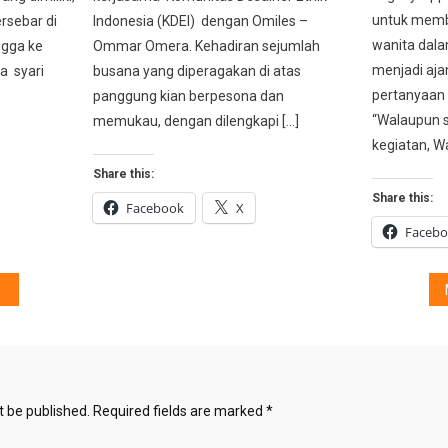
untuk memb
rsebar di
Indonesia (KDEI) dengan Omiles –
wanita dala
ngga ke
Ommar Omera. Kehadiran sejumlah
menjadi aja
a syari
busana yang diperagakan di atas
pertanyaan 
panggung kian berpesona dan
“Walaupun s
memukau, dengan dilengkapi […]
kegiatan, W
Share this:
Share this:
Facebook
X
Faceb
t be published.
Required fields are marked
*