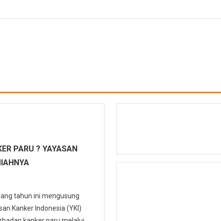
ER PARU ? YAYASAN
MIAHNYA
 yang tahun ini mengusung
n Kanker Indonesia (YKI)
hadap kanker paru melalui