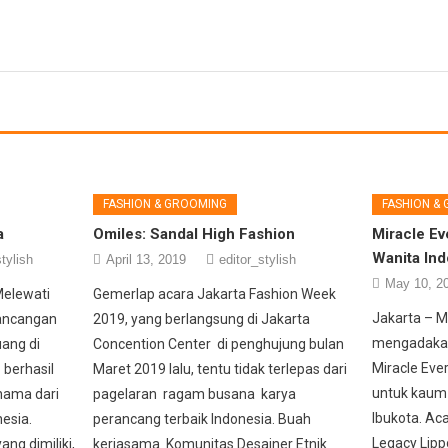
FASHION & GROOMING
FASHION &
a
Omiles: Sandal High Fashion
Miracle Ev
Wanita Ind
tylish
April 13, 2019
editor_stylish
May 10, 2
Melewati
Gemerlap acara Jakarta Fashion Week
Jakarta – Mi
rancangan
2019, yang berlangsung di Jakarta
mengadakan
uang di
Concention Center di penghujung bulan
Miracle Eve
 berhasil
Maret 2019 lalu, tentu tidak terlepas dari
untuk kaum 
nama dari
pagelaran ragam busana karya
Ibukota. Ac
esia.
perancang terbaik Indonesia. Buah
Legacy Lipp
ang dimiliki,
kerjasama Komunitas Desainer Etnik