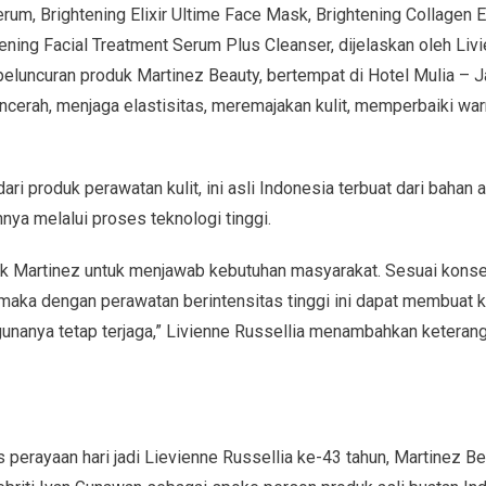
Serum, Brightening Elixir Ultime Face Mask, Brightening Collagen 
tening Facial Treatment Serum Plus Cleanser, dijelaskan oleh Liv
peluncuran produk Martinez Beauty, bertempat di Hotel Mulia – 
cerah, menjaga elastisitas, meremajakan kulit, memperbaiki warn
dari produk perawatan kulit, ini asli Indonesia terbuat dari bahan
ya melalui proses teknologi tinggi.
uk Martinez untuk menjawab kebutuhan masyarakat. Sesuai konsep
maka dengan perawatan berintensitas tinggi ini dapat membuat 
gunanya tetap terjaga,” Livienne Russellia menambahkan keteran
s perayaan hari jadi Lievienne Russellia ke-43 tahun, Martinez