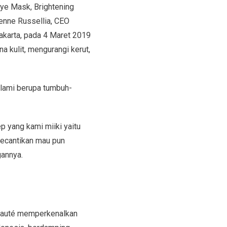
Eye Mask, Brightening
ienne Russellia, CEO
Jakarta, pada 4 Maret 2019
a kulit, mengurangi kerut,
 alami berupa tumbuh-
 yang kami miiki yaitu
kecantikan mau pun
gannya.
 Beauté memperkenalkan