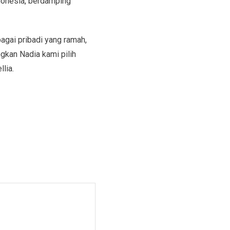
donesia, berdamping
gai pribadi yang ramah,
gkan Nadia kami pilih
lia.