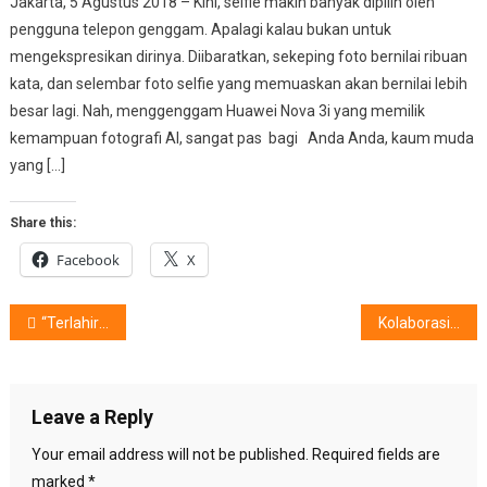
Jakarta, 5 Agustus 2018 – Kini, selfie makin banyak dipilih oleh
pengguna telepon genggam. Apalagi kalau bukan untuk
mengekspresikan dirinya. Diibaratkan, sekeping foto bernilai ribuan
kata, dan selembar foto selfie yang memuaskan akan bernilai lebih
besar lagi. Nah, menggenggam Huawei Nova 3i yang memilik
kemampuan fotografi AI, sangat pas bagi Anda Anda, kaum muda
yang […]
Share this:
Facebook
X
Post
“Terlahir Kembali” : Kreasi Mode Tak Ternilai
Kolaborasi ‘Cantik’, Sofia Sari Dewi X TorajaMelo X Toraja Utara
navigation
Leave a Reply
Your email address will not be published.
Required fields are
marked
*