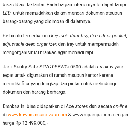
bisa dibaut ke lantai. Pada bagian interiornya terdapat lampu
LED
untuk memudahkan dalam mencari dokumen ataupun
barang-barang yang disimpan di dalamnya.
Selain itu tersedia juga
key rack, door tray, deep door pocket,
adjustable deep organizer,
dan
tray
untuk mempermudah
mengorganisir isi brankas agar menjadi rapi.
Jadi, Sentry Safe SFW205BWC+0500 adalah
brankas
yang
tepat untuk digunakan di rumah maupun kantor karena
memiliki fitur yang lengkap dan pintar untuk melindungi
dokumen dan barang berharga.
Brankas ini bisa didapatkan di Ace
stores
dan secara
on-line
di
www.kawanlamain
ovasi
.com
& www.ruparupa.com dengan
harga Rp 12.499.000,-