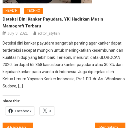
HEALTH
TECHNO
Deteksi Dini Kanker Payudara, YKI Hadirkan Mesin
Mamografi Terbaru
July 3, 2021
editor_stylish
Deteksi dini kanker payudara sangatlah penting agar kanker dapat
terdeteksi secepat mungkin untuk meningkatkan kesembuhan dan
kualitas hidup yang lebih baik. Terlebih, menurut data GLOBOCAN
2020, terdapat 65.858 kasus baru kanker payudara atau 30.8% dari
kejadian kanker pada wanita di Indonesia. Juga diperjelas oleh
Ketua Umum Yayasan Kanker Indonesia, Prof. DR. dr. Aru Wisaksono
Sudoyo, […]
Share this:
Facebook
X
Post
Raih Penghargaam IIMS 2025,7.000 Pengunjung Hadiri Booth Polytron
Pengalaman yang Autentik Jadikan Perjalanan Berkelanjutan Bagi Wisatawan Indonesia