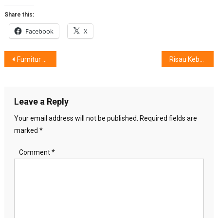
Share this:
Facebook
X
Post
Furnitur Eksterior Selera Living Spade
Risau Kebotakan Hilang, Dijemput ‘Erha’
navigation
Leave a Reply
Your email address will not be published.
Required fields are
marked
*
Comment
*