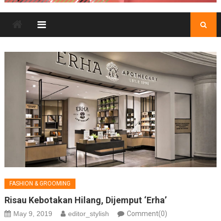
FASHION & GROOMING
Risau Kebotakan Hilang, Dijemput ‘Erha’
May 9, 2019
editor_stylish
Comment(0)