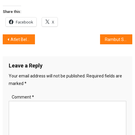
Share this:
Facebook
X
Post
Atlet Belia Menembus Dunia
Rambut Sehat & Berpesona
navigation
Leave a Reply
Your email address will not be published.
Required fields are
marked
*
Comment
*