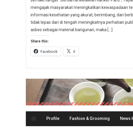
semakmangat “Bersama Melawan Kanker Paru”, Yayasa
mengajak masyarakat meningkatkan kewaspadaan ter
informasi kesehatan yang akurat, berimbang, dan berbas
tidak lepas dari di tengah meningkatnya perhatian p
asbes sebagai material bangunan, maka […]
Share this:
Facebook
X
Profile
Fashion & Grooming
News H