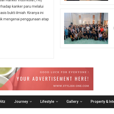
n Kanker Indonesia (YKI)
hadap kanker paru melalui
is bukti ilmiah. Kiranya ini
ublik mengenai penggunaan atap
itz
Journey
Lifestyle
Gallery
Property & Int