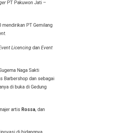
ger
PT Pakuwon Jati –
0 mendirikan PT Gemilang
nt.
Event Licencing
dan
Event
, Sugema Naga Sakti
is Barbershop dan sebagai
nya di buka di Gedung
najer artis
Rossa
, dan
inovasi di bidangnya,