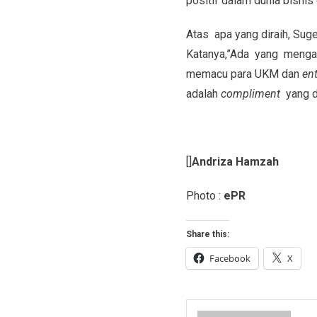
positif dalam dunia bisni
Atas apa yang diraih, Su
Katanya,”Ada yang mengapr
memacu para UKM dan
en
adalah
compliment
yang di
[]
Andriza Hamzah
Photo :
ePR
Share this:
Facebook
X