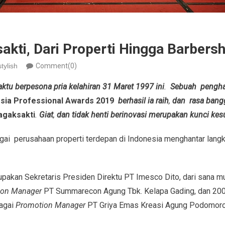
kti, Dari Properti Hingga Barbers
tylish
Comment(0)
tu berpesona pria kelahiran 31 Maret 1997 ini
.
Sebuah pengha
sia Professional Awards 2019
berhasil ia raih
,
dan rasa bangg
gaksakti
.
Giat
,
dan tidak henti berinovasi merupakan kunci ke
gai perusahaan properti terdepan di Indonesia menghantar langk
pakan Sekretaris Presiden Direktu PT Imesco Dito, dari sana m
ion Manager
PT Summarecon Agung Tbk. Kelapa Gading, dan 200
agai
Promotion Manager
PT Griya Emas Kreasi Agung Podomoro