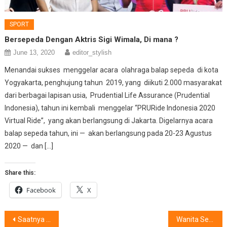
SPORT
Bersepeda Dengan Aktris Sigi Wimala, Di mana ?
June 13, 2020
editor_stylish
Menandai sukses menggelar acara olahraga balap sepeda di kota
Yogyakarta, penghujung tahun 2019, yang diikuti 2.000 masyarakat
dari berbagai lapisan usia, Prudential Life Assurance (Prudential
Indonesia), tahun ini kembali menggelar “PRURide Indonesia 2020
Virtual Ride”, yang akan berlangsung di Jakarta. Digelarnya acara
balap sepeda tahun, ini — akan berlangsung pada 20-23 Agustus
2020 — dan […]
Share this:
Facebook
X
Post
Saatnya Musisi Lokal Bersuara
Wanita Seksi Goresan Julianto