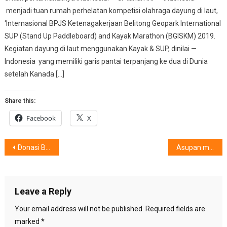
menjadi tuan rumah perhelatan kompetisi olahraga dayung di laut,
‘Internasional BPJS Ketenagakerjaan Belitong Geopark International
SUP (Stand Up Paddleboard) and Kayak Marathon (BGISKM) 2019.
Kegiatan dayung di laut menggunakan Kayak & SUP, dinilai —
Indonesia yang memiliki garis pantai terpanjang ke dua di Dunia
setelah Kanada […]
Share this:
Facebook
X
Post
Donasi Beriring Peduli Kesejahteraan Karyawan
Asupan makanan Sehat, Bergizi & Kecukupan Nutrisi, Rinciannya ….
navigation
Leave a Reply
Your email address will not be published.
Required fields are
marked
*