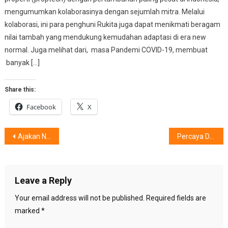
mengumumkan kolaborasinya dengan sejumlah mitra. Melalui
kolaborasi, ini para penghuni Rukita juga dapat menikmati beragam
nilai tambah yang mendukung kemudahan adaptasi di era new
normal. Juga melihat dari, masa Pandemi COVID-19, membuat
banyak […]
Share this:
Facebook
X
Post
Ajakan NIVEA : #Sentuhan Ibu 2019
Percaya Diri, Menggapai Impian, Bersama Vitamin Micellar Water
navigation
Leave a Reply
Your email address will not be published.
Required fields are
marked
*