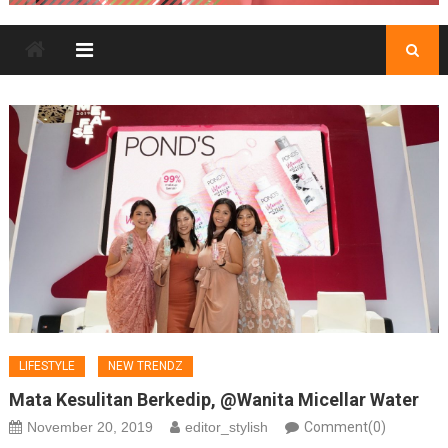
LIFESTYLE
NEW TRENDZ
Mata Kesulitan Berkedip, @Wanita Micellar Water
November 20, 2019
editor_stylish
Comment(0)