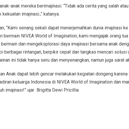
ak-anak mereka berimajinasi. “Tidak ada cerita yang salah atau 
k kekuatan imajinasi.,” katanya.
n, “Kami senang sekali dapat menerjemahkan dunia imajinasi k
aman bermain NIVEA World of Imagination, kami mengajak orang t
k bermain dan mengeksplorasi daya imajinasi bersama anak deng
 berbagai rintangan, berpikir cepat dan tangkas mencari solusi
an ini tidak hanya seru dan menyenangkan, namun juga sarat akan
dan Anak dapat lebih gencar melakukan kegiatan dongeng karena
adiran keluarga Indonesia di NIVEA World of Imagination dan ma
imajinasi!” ujar Brigitta Dewi Pricillia.