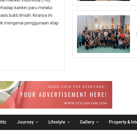
n Kanker Indonesia (YKI)
hadap kanker paru melalui
is bukti ilmiah. Kiranya ini
ublik mengenai penggunaan atap
itz
Journey
Lifestyle
Gallery
Property & Int