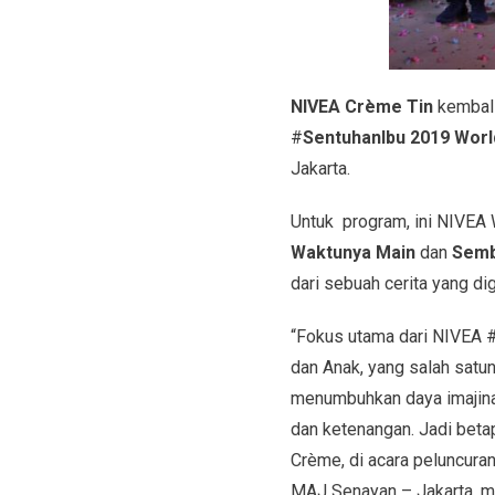
NIVEA Crème Tin
kembali
#
SentuhanIbu 2019 Worl
Jakarta.
Untuk program, ini NIVEA
Waktunya Main
dan
Semb
dari sebuah cerita yang d
“Fokus utama dari NIVEA 
dan Anak, yang salah sat
menumbuhkan daya imajinas
dan ketenangan. Jadi betap
Crème, di acara peluncur
MAJ Senayan – Jakarta, 