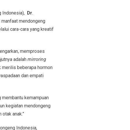
 Indonesia),
Dr
.
ai manfaat mendongeng
lui cara-cara yang kreatif
engarkan, memproses
njutnya adalah
mirroring
k merilis beberapa hormon
waspadaan dan empati
ng membantu kemampuan
upun kegiatan mendongeng
 otak anak.”
Dongeng Indonesia,