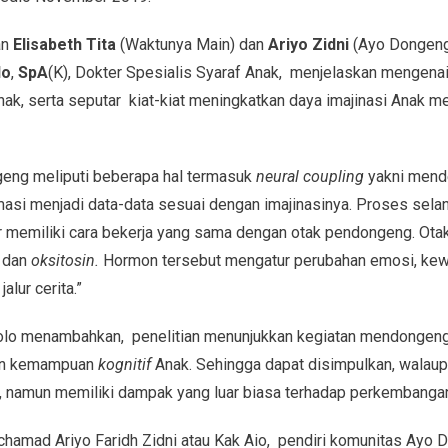
an
Elisabeth Tita
(Waktunya Main) dan
Ariyo Zidni
(Ayo Dongeng
lo
,
SpA
(K), Dokter Spesialis Syaraf Anak, menjelaskan mengen
, serta seputar kiat-kiat meningkatkan daya imajinasi Anak mela
geng meliputi beberapa hal termasuk
neural coupling
yakni mend
masi menjadi data-data sesuai dengan imajinasinya. Proses sela
r memiliki cara bekerja yang sama dengan otak pendongeng. Ota
l
dan
oksitosin.
Hormon tersebut mengatur perubahan emosi, ke
lur cerita.”
lo menambahkan, penelitian menunjukkan kegiatan mendonge
an kemampuan
kognitif
Anak. Sehingga dapat disimpulkan, wala
 namun memiliki dampak yang luar biasa terhadap perkembangan
amad Ariyo Faridh Zidni atau Kak Aio, pendiri komunitas Ayo 