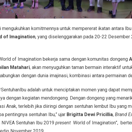
 mengukuhkan komitmennya untuk mempererat ikatan antara Ibu
d of Imagination
, yang diselenggarakan pada 20-22 Desember 2
 World of Imagination bekerja sama dengan komunitas dongeng
A
ilan Matahari
, akan menyuguhkan taman bermain interaktif untuk
igabungkan dengan dunia imajinasi, kombinasi antara permainan 
#SentuhanIbu adalah untuk menciptakan momen yang dapat memp
unya dengan kegiatan mendongeng. Dengan dongeng yang menarik
i Anak, terlebih jika diiringi dengan sentuhan lembut Ibu yang
a pentingnya sentuhan Ibu,” ujar
Brigitta Dewi Pricillia
,
Brand E
an NIVEA Sentuhan Ibu 2019
present
World of Imagination”, bert
medio November 2019.