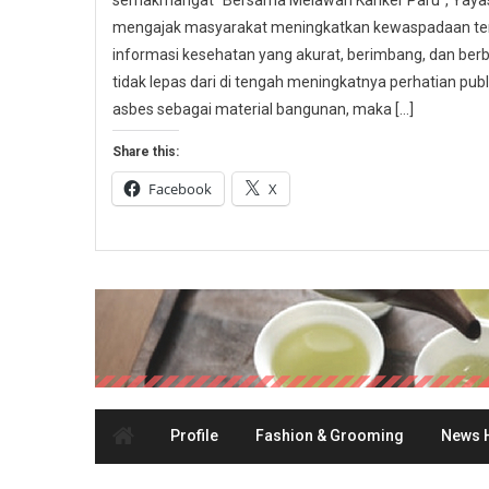
semakmangat “Bersama Melawan Kanker Paru”, Yayasa
mengajak masyarakat meningkatkan kewaspadaan ter
informasi kesehatan yang akurat, berimbang, dan berbas
tidak lepas dari di tengah meningkatnya perhatian p
asbes sebagai material bangunan, maka […]
Share this:
Facebook
X
Profile
Fashion & Grooming
News H