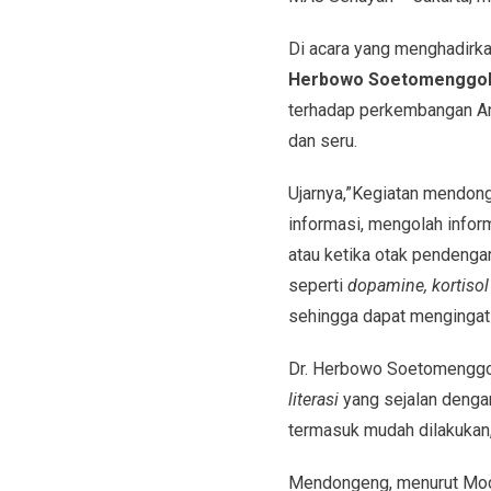
Di acara yang menghadirk
Herbowo Soetomenggo
terhadap perkembangan Anak
dan seru.
Ujarnya,”Kegiatan mendon
informasi, mengolah infor
atau ketika otak pendenga
seperti
dopamine, kortiso
sehingga dapat mengingat ja
Dr. Herbowo Soetomenggo
literasi
yang sejalan deng
termasuk mudah dilakukan,
Mendongeng, menurut Moch