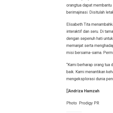
orangtua dapat membantu an
berimajinasi. Disitulah leta
Elisabeth Tita menambahka
interaktif dan seru. Di t
dengan sepenuh hati untu
memanjat serta menghadapi
misi bersama-sama. Permain
“Kami berharap orang tua 
baik. Kami menantikan keh
mengeksplorasi dunia penuh 
[]
Andriza Hamzah
Photo Prodigy PR