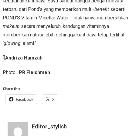
kebutuhan kulit saya. Saya sangat bangga dengan inovasi
terbaru dari Pond’s yang memberikan multi-
benefit
seperti
POND’S Vitamin Micellar Water. Tidak hanya membersihkan
makeup
secara menyeluruh, kandungan vitaminnya
memberikan nutrisi lebih sehingga kulit daya tetap terlihat
‘
glowing
’ alami.”
[]
Andriza Hamzah
Photo :
PR
Fleishmen
Share this:
Facebook
X
Editor_stylish