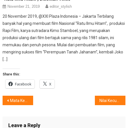
November 21, 2019
editor_stylish
20 November 2019, @XXI Plaza Indonesia – Jakarta Terbilang
banyak hal yang membuat film Nasional “Ratu Ilmu Hitam”, produksi
Rapi Film, karya sutradara Kimo Stamboel, yang merupakan
produksi ulang dari film bertajuk sama yang rilis 1981 silam, ini
memukau dan penuh pesona. Mulai dari pembuatan film, yang
mengiring sukses film “Perempuan Tanah Jahanam”, kembali Joko
[…]
Share this:
Facebook
X
Post
Mata Kesulitan Berkedip, @Wanita Micellar Water
Nilai Kecukupan Air Untuk “Terkasih”
navigation
Leave a Reply