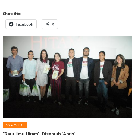
Share this:
Facebook
X
SNAPSHOT
“Ratu Ilmu Hitam”, Disentuh ‘Antis‘