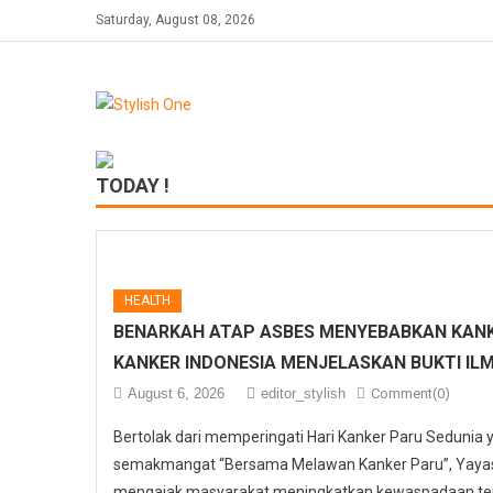
Skip
Saturday, August 08, 2026
to
content
TODAY !
HEALTH
BENARKAH ATAP ASBES MENYEBABKAN KANK
KANKER INDONESIA MENJELASKAN BUKTI IL
August 6, 2026
editor_stylish
Comment(0)
Bertolak dari memperingati Hari Kanker Paru Sedunia
semakmangat “Bersama Melawan Kanker Paru”, Yayasa
mengajak masyarakat meningkatkan kewaspadaan ter