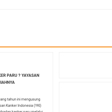
ER PARU ? YAYASAN
MIAHNYA
 yang tahun ini mengusung
n Kanker Indonesia (YKI)
hadap kanker paru melalui