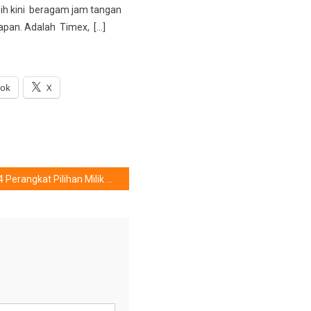
ebih kini beragam jam tangan
dapan. Adalah Timex, […]
ook
X
4 Perangkat Pilihan Milik TP-Link