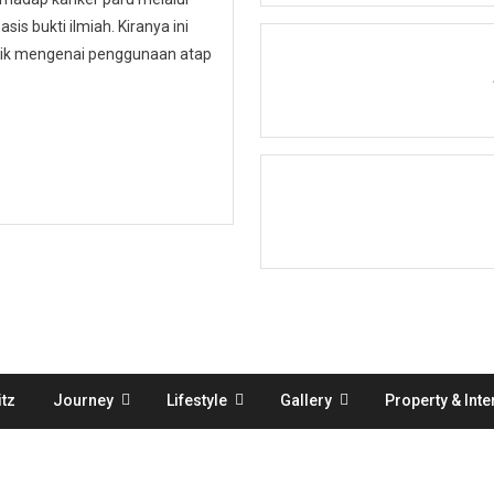
is bukti ilmiah. Kiranya ini
ublik mengenai penggunaan atap
tz
Journey
Lifestyle
Gallery
Property & Inte