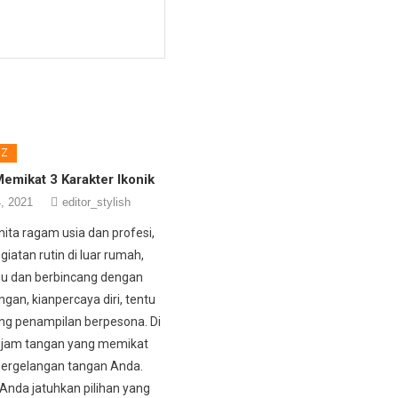
DZ
emikat 3 Karakter Ikonik
, 2021
editor_stylish
nita ragam usia dan profesi,
giatan rutin di luar rumah,
mu dan berbincang dengan
gan, kianpercaya diri, tentu
ang penampilan berpesona. Di
 jam tangan yang memikat
ergelangan tangan Anda.
 Anda jatuhkan pilihan yang