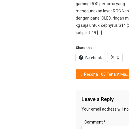
gaming ROG pertama yang
menggunakan layar ROG Nebu
dengan panel OLED, ringan m
kg saja untuk Zephyrus G14 
setipis 1,49 […]
Share this:
Facebook
X
Post
Pesona 100 Tenant Makanan @Gading Festival Sedayu City
navigation
Leave a Reply
Your email address will no
Comment
*