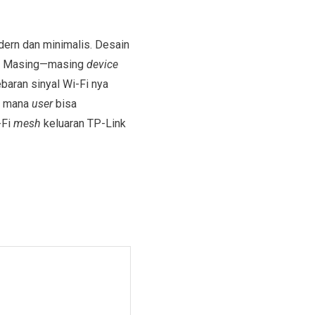
dern dan minimalis. Desain
it. Masing—masing
device
baran sinyal Wi-Fi nya
di mana
user
bisa
-Fi
mesh
keluaran TP-Link