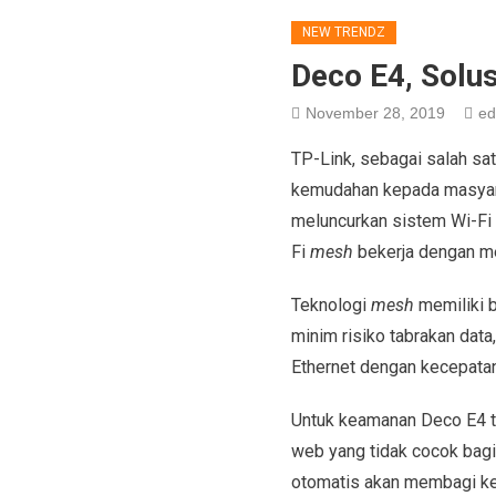
NEW TRENDZ
Deco E4, Solu
November 28, 2019
ed
TP-Link, sebagai salah sa
kemudahan kepada masyara
meluncurkan sistem Wi-Fi
Fi
mesh
bekerja dengan me
Teknologi
mesh
memiliki b
minim risiko tabrakan dat
Ethernet dengan kecepata
Untuk keamanan Deco E4 t
web yang tidak cocok bagi 
otomatis akan membagi ke