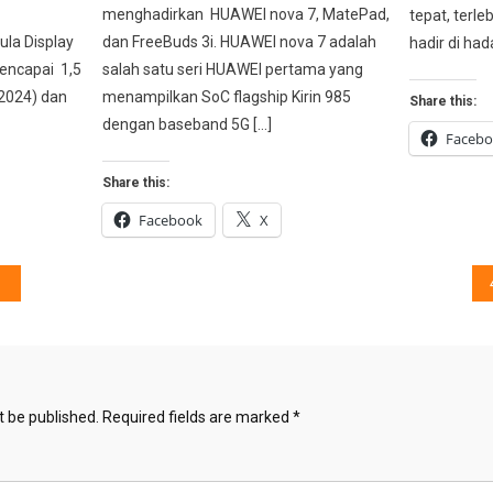
menghadirkan HUAWEI nova 7, MatePad,
tepat, terl
la Display
dan FreeBuds 3i. HUAWEI nova 7 adalah
hadir di ha
encapai 1,5
salah satu seri HUAWEI pertama yang
(2024) dan
menampilkan SoC flagship Kirin 985
Share this:
dengan baseband 5G […]
Faceb
Share this:
Facebook
X
t be published.
Required fields are marked
*