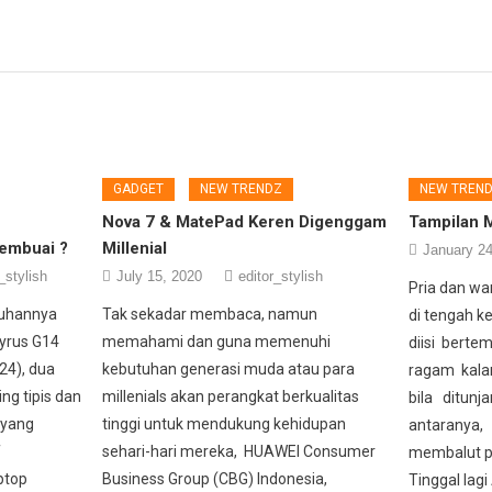
GADGET
NEW TRENDZ
NEW TREN
Nova 7 & MatePad Keren Digenggam
Tampilan M
Membuai ?
Millenial
January 24
_stylish
July 15, 2020
editor_stylish
Pria dan wa
tuhannya
Tak sekadar membaca, namun
di tengah ke
yrus G14
memahami dan guna memenuhi
diisi berte
24), dua
kebutuhan generasi muda atau para
ragam kalan
ng tipis dan
millenials akan perangkat berkualitas
bila ditunj
 yang
tinggi untuk mendukung kehidupan
antaranya,
f
sehari-hari mereka, HUAWEI Consumer
membalut p
ptop
Business Group (CBG) Indonesia,
Tinggal lagi