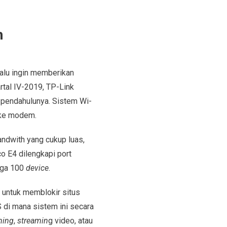
h
alu ingin memberikan
tal IV-2019, TP-Link
 pendahulunya. Sistem Wi-
 ke modem.
ndwith yang cukup luas,
o E4 dilengkapi port
gga 100
device
.
untuk memblokir situs
S di mana sistem ini secara
ing
,
streamin
g video, atau