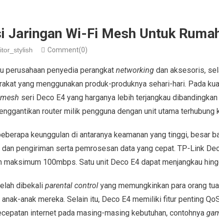
si Jaringan Wi-Fi Mesh Untuk Ruma
itor_stylish
Comment(0)
tu perusahaan penyedia perangkat
networking
dan aksesoris, sel
kat yang menggunakan produk-produknya sehari-hari. Pada kuar
mesh
seri Deco E4 yang harganya lebih terjangkau dibandingkan
nggantikan router milik pengguna dengan unit utama terhubung
eberapa keunggulan di antaranya keamanan yang tinggi, besar ba
a, dan pengiriman serta pemrosesan data yang cepat. TP-Link Dec
n maksimum 100mbps. Satu unit Deco E4 dapat menjangkau hin
elah dibekali
parental control
yang memungkinkan para orang tua 
anak-anak mereka. Selain itu, Deco E4 memiliki fitur penting Qo
cepatan internet pada masing-masing kebutuhan, contohnya
gam