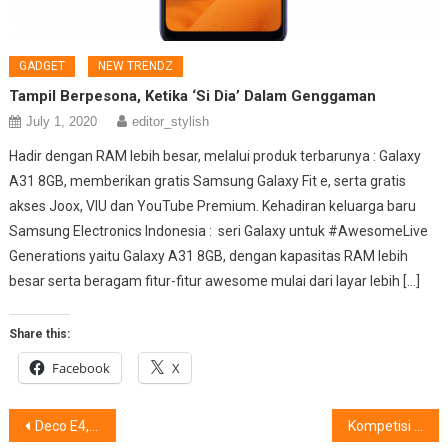
GADGET
NEW TRENDZ
Tampil Berpesona, Ketika ‘Si Dia’ Dalam Genggaman
July 1, 2020
editor_stylish
Hadir dengan RAM lebih besar, melalui produk terbarunya : Galaxy
A31 8GB, memberikan gratis Samsung Galaxy Fit e, serta gratis
akses Joox, VIU dan YouTube Premium. Kehadiran keluarga baru
Samsung Electronics Indonesia : seri Galaxy untuk #AwesomeLive
Generations yaitu Galaxy A31 8GB, dengan kapasitas RAM lebih
besar serta beragam fitur-fitur awesome mulai dari layar lebih […]
Share this:
Facebook
X
Post
Deco E4, Solusi Jaringan Wi-Fi Mesh untuk Rumah
Kompetisi Remaja Disabilitas