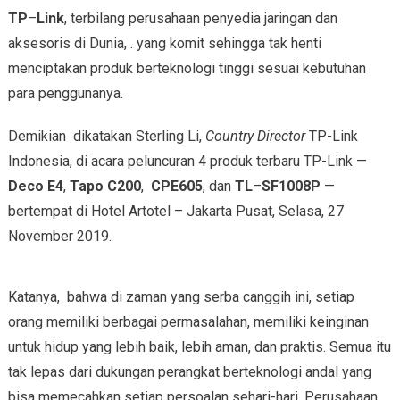
TP
–
Link
, terbilang perusahaan penyedia jaringan dan
aksesoris di Dunia, . yang komit sehingga tak henti
menciptakan produk berteknologi tinggi sesuai kebutuhan
para penggunanya.
Demikian dikatakan Sterling Li,
Country Director
TP-Link
Indonesia, di acara peluncuran 4 produk terbaru TP-Link —
Deco E4
,
Tapo C200
,
CPE605
, dan
TL
–
SF1008P
—
bertempat di Hotel Artotel – Jakarta Pusat, Selasa, 27
November 2019.
Katanya, bahwa di zaman yang serba canggih ini, setiap
orang memiliki berbagai permasalahan, memiliki keinginan
untuk hidup yang lebih baik, lebih aman, dan praktis. Semua itu
tak lepas dari dukungan perangkat berteknologi andal yang
bisa memecahkan setiap persoalan sehari-hari. Perusahaan