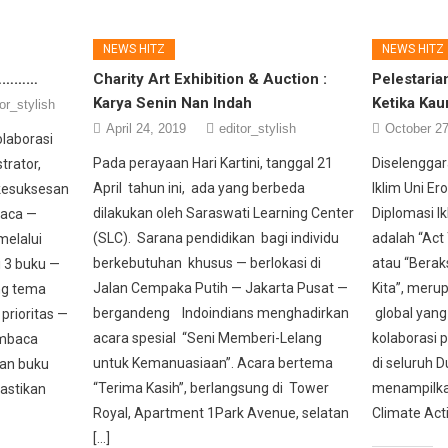
NEWS HITZ
NEWS HITZ
 …………
Charity Art Exhibition & Auction :
Pelestaria
Karya Senin Nan Indah
Ketika Ka
or_stylish
April 24, 2019
editor_stylish
October 27
olaborasi
Pada perayaan Hari Kartini, tanggal 21
Diselenggar
trator,
April tahun ini, ada yang berbeda
Iklim Uni E
kesuksesan
dilakukan oleh Saraswati Learning Center
Diplomasi Ik
aca —
(SLC). Sarana pendidikan bagi individu
adalah “Act
melalui
berkebutuhan khusus — berlokasi di
atau “Berak
i 3 buku —
Jalan Cempaka Putih — Jakarta Pusat —
Kita”, meru
ng tema
bergandeng Indoindians menghadirkan
global yang
prioritas —
acara spesial “Seni Memberi-Lelang
kolaborasi p
embaca
untuk Kemanuasiaan”. Acara bertema
di seluruh 
an buku
“Terima Kasih”, berlangsung di Tower
menampilkan
astikan
Royal, Apartment 1Park Avenue, selatan
Climate Acti
[…]