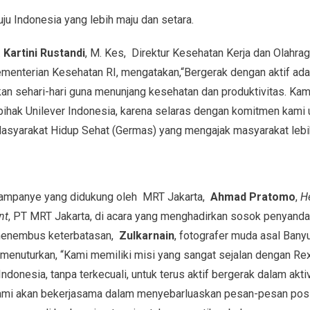
uju Indonesia yang lebih maju dan setara.
.
Kartini Rustandi
, M. Kes, Direktur Kesehatan Kerja dan Olahra
ementerian Kesehatan RI, mengatakan,“Bergerak dengan aktif adal
kan sehari-hari guna menunjang kesehatan dan produktivitas. Ka
ihak Unilever Indonesia, karena selaras dengan komitmen kami 
yarakat Hidup Sehat (Germas) yang mengajak masyarakat lebih 
ampanye yang didukung oleh MRT Jakarta,
Ahmad Pratomo
,
H
nt
, PT MRT Jakarta, di acara yang menghadirkan sosok penyandang
menembus keterbatasan,
Zulkarnain
, fotografer muda asal Bany
menuturkan, “Kami memiliki misi yang sangat sejalan dengan Re
onesia, tanpa terkecuali, untuk terus aktif bergerak dalam akti
Kami akan bekerjasama dalam menyebarluaskan pesan-pesan posi