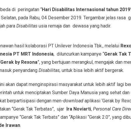
rbeda di peringatan “
Hari Disabilitas Internasional tahun 2019
 Selatan, pada Rabu, 04 Desember 2019. Tergambar jelas rasa 
ah para
Disabilitas
usia remaja dan dewasa yang hadir.
nawan hasil kolaborasi PT Unilever Indonesia Tbk., melalui
Rex
onesia PT MRT Indonesia
, diluncurkan kampanye “
Gerak Tak T
“
Gerak by Rexona
”, yang bertujuan merangkul, mengajak dan me
ermasuk penyandang
Disabilitas,
untuk bisa lebih aktif bergerak.
ni akan dapat menginspirasi masyarakat untuk lebih aktif lagi b
ntah untuk menciptakan Sumber Daya Manusia yang sehat dan un
kat berpartisipasi dengan men-
download
aplikasi ‘Gerak by Rex
iptakan “Gerak Tak Terbatas”, ujar
Ira Noviarti
,
Personal Care Dire
kampanye “Gerak Tak Terbats” dan “Aplikasi “Gerak 2.0”, yang di
de Irawan
.