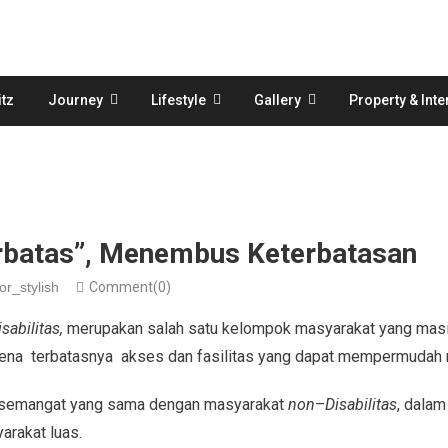
tz
Journey
Lifestyle
Gallery
Property & Inte
rbatas”, Menembus Keterbatasan
or_stylish
Comment(0)
isabilitas,
merupakan salah satu kelompok masyarakat yang masi
ena terbatasnya akses dan fasilitas yang dapat mempermudah mo
i semangat yang sama dengan masyarakat
non
–
Disabilitas
, dalam
arakat luas.