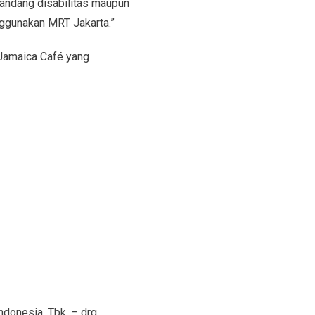
yandang disabilitas maupun
ggunakan MRT Jakarta.”
 Jamaica Café yang
ndonesia, Tbk. – drg.