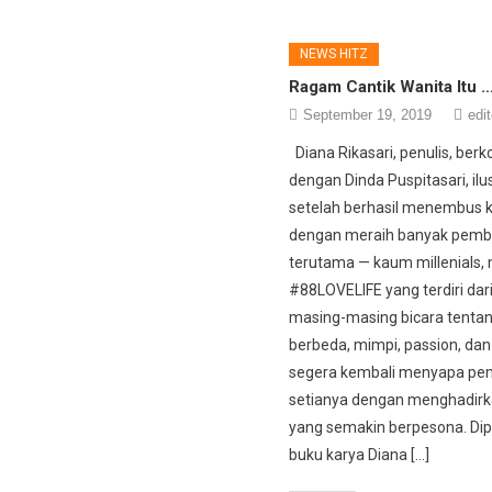
NEWS HITZ
Ragam Cantik Wanita Itu
September 19, 2019
edit
Diana Rikasari, penulis, berk
dengan Dinda Puspitasari, ilus
setelah berhasil menembus 
dengan meraih banyak pemb
terutama — kaum millenials, 
#88LOVELIFE yang terdiri dar
masing-masing bicara tenta
berbeda, mimpi, passion, dan 
segera kembali menyapa p
setianya dengan menghadirk
yang semakin berpesona. Dip
buku karya Diana […]