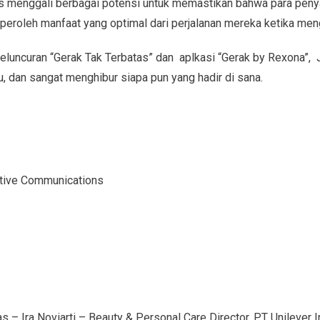
rus menggali berbagai potensi untuk memastikan bahwa para pen
roleh manfaat yang optimal dari perjalanan mereka ketika men
eluncuran “Gerak Tak Terbatas” dan aplkasi “Gerak by Rexona”,
, dan sangat menghibur siapa pun yang hadir di sana.
ative Communications
s – Ira Noviarti – Beauty & Personal Care Director, PT Unilever I