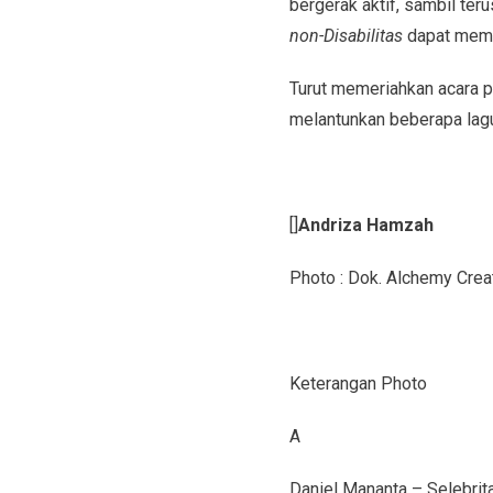
bergerak aktif, sambil te
non-Disabilitas
dapat mempe
Turut memeriahkan acara p
melantunkan beberapa lagu
[]
Andriza Hamzah
Photo : Dok. Alchemy Cre
Keterangan Photo
A
Daniel Mananta – Selebrita