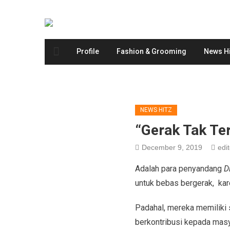
Profile
Fashion & Grooming
News Hi
NEWS HITZ
“Gerak Tak Te
December 9, 2019
edit
Adalah para penyandang
D
untuk bebas bergerak, kar
Padahal, mereka memilik
berkontribusi kepada masy