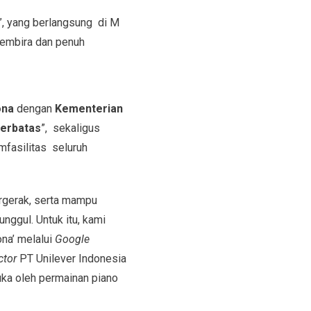
”, yang berlangsung di M
gembira dan penuh
ona
dengan
Kementerian
erbatas
”, sekaligus
mfasilitas seluruh
ergerak, serta mampu
ggul. Untuk itu, kami
ona’ melalui
Google
ctor
PT Unilever Indonesia
buka oleh permainan piano