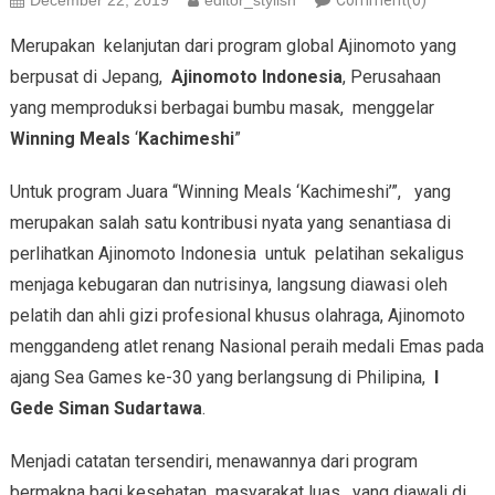
December 22, 2019
editor_stylish
Comment(0)
Merupakan kelanjutan dari program global Ajinomoto yang
berpusat di Jepang,
Ajinomoto Indonesia
, Perusahaan
yang memproduksi berbagai bumbu masak, menggelar
Winning Meals
‘
Kachimeshi
”
Untuk program Juara “Winning Meals ‘Kachimeshi’”, yang
merupakan salah satu kontribusi nyata yang senantiasa di
perlihatkan Ajinomoto Indonesia untuk pelatihan sekaligus
menjaga kebugaran dan nutrisinya, langsung diawasi oleh
pelatih dan ahli gizi profesional khusus olahraga, Ajinomoto
menggandeng atlet renang Nasional peraih medali Emas pada
ajang Sea Games ke-30 yang berlangsung di Philipina,
I
Gede Siman Sudartawa
.
Menjadi catatan tersendiri, menawannya dari program
bermakna bagi kesehatan masyarakat luas, yang diawali di