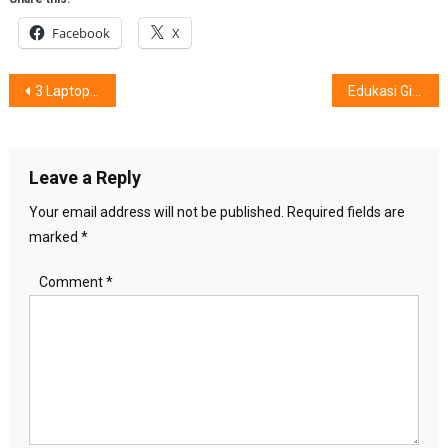
Facebook
X
Post
3 Laptop Seri Avita, Membuncah Keseharian Anda
Edukasi Gizi “GerNus 2019” : Capai Melatih 1.300 Guru
navigation
Leave a Reply
Your email address will not be published.
Required fields are
marked
*
Comment
*