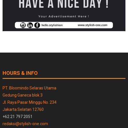
HOURS & INFO
PT. Bloomindo Selaras Utama
Gedung Ganeca blok 3
Jl. Raya Pasar Minggu No. 234
Jakarta Selatan 12760
+62 21 797 2051
redaksi@stylish-one.com