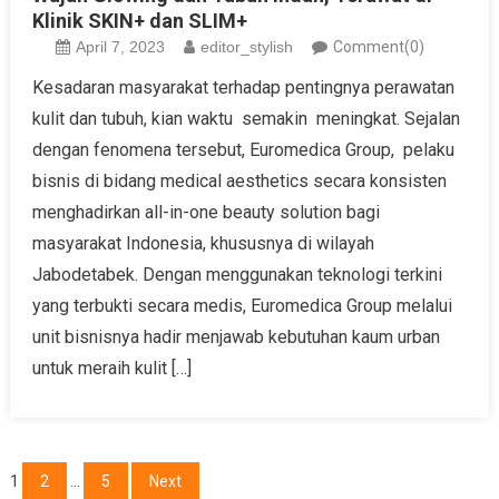
Klinik SKIN+ dan SLIM+
April 7, 2023
editor_stylish
Comment(0)
Kesadaran masyarakat terhadap pentingnya perawatan
kulit dan tubuh, kian waktu semakin meningkat. Sejalan
dengan fenomena tersebut, Euromedica Group, pelaku
bisnis di bidang medical aesthetics secara konsisten
menghadirkan all-in-one beauty solution bagi
masyarakat Indonesia, khususnya di wilayah
Jabodetabek. Dengan menggunakan teknologi terkini
yang terbukti secara medis, Euromedica Group melalui
unit bisnisnya hadir menjawab kebutuhan kaum urban
untuk meraih kulit […]
Posts
1
2
…
5
Next