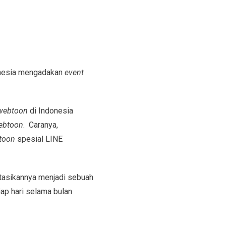
onesia mengadakan
event
webtoon
di Indonesia
ebtoon
. Caranya,
toon
spesial LINE
tasikannya menjadi sebuah
iap hari selama bulan