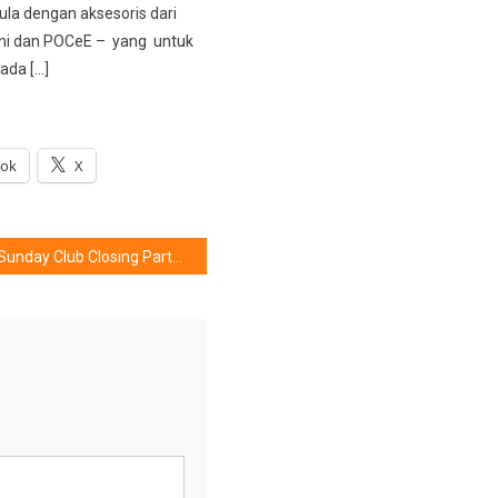
ula dengan aksesoris dari
ni dan POCeE – yang untuk
ada […]
ook
X
Sunday Club Closing Party….