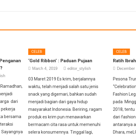
CELEB
CELEB
 Penganan
‘Gold Ribbon’ : Paduan Pujaan
Ratih Ibra
…?
March 4, 2019
editor_stylish
December 
lish
03 Maret 2019 Es krim, berjalannya
Pesona Tru
an Ramadhan,
waktu, telah menjadi salah satu jenis
“Celebratio
enjadi
snack yang digemari, bahkan sudah
Fashion Leg
warga dari
menjadi bagian dari gaya hidup
pada Mingg
 pekerja
masyarakat Indonesia. Beriring, ragam
2018, tentu
uka bersama
produk es krim pun menawarkan
dari fashion
teraksi
bermacam cita rasa untuk memenuhi
antaranya a
. Sayangnya
selera konsumennya. Tinggal lagi,
Dhara, meL