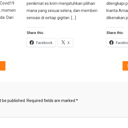
 Covid19
penikmat es krim menjatuhkan pilihan
dilengkapi p
a, momen
mana yang sesuai selera, dan memberi
Inanta Ama
a. Dari
sensasi di setiap gigitan. […]
dikenakan p
Share this:
Share this:
Facebook
X
Faceb
t be published.
Required fields are marked
*