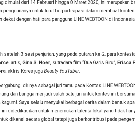
ng dimulai dari 14 Februari hingga 8 Maret 2020, ini merupakan b
enggunanya untuk turut berpartisipasi dalam membuat konten
dan dekat dengan hati para pengguna LINE WEBTOON di Indonesia
 setelah 3 sesi penjurian, yang pada putaran ke-2, para kontestan 
arce
, artis,
Gina S. Noer
, sutradara film “Dua Garis Biru”,
Erisca F
ora
, aktris Korea juga
Beauty YouTuber
.
 bergabung dirinya sebagai juri tamu pada Kontes LINE WEBTOON 
ng dan bangga menjadi salah satu juri untuk kontes ini bersama
a kagumi. Saya selalu menyukai berbagai cerita dalam bentuk apa
tes ini didedikasikan untuk menemukan talenta lokal yang tidak 
ntuk dikenal secara global tetapi juga berkontribusi pada pengem