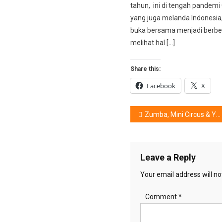
tahun, ini di tengah pandemi
yang juga melanda Indonesi
buka bersama menjadi berbed
melihat hal […]
Share this:
Facebook
X
Post
Zumba, Mini Circus & Yovie and Nuno, Bikin Partisipan Kesulitan Beranjak
navigation
Leave a Reply
Your email address will no
Comment
*