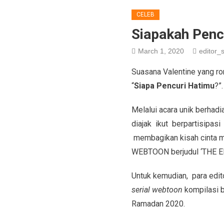
CELEB
Siapakah Pencu
March 1, 2020
editor_s
Suasana Valentine yang ro
“
Siapa Pencuri Hatimu
?”.
Melalui acara unik berhad
diajak ikut berpartisipa
membagikan kisah cinta m
WEBTOON berjudul ‘THE E
Untuk kemudian, para edi
serial webtoon
kompilasi be
Ramadan 2020.