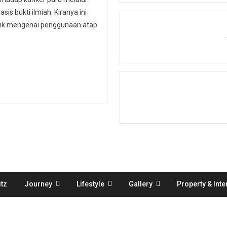
is bukti ilmiah. Kiranya ini
ublik mengenai penggunaan atap
tz
Journey
Lifestyle
Gallery
Property & Inte