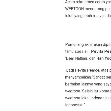
Acara rekruitmen cerita ya
WEBTOON mendorong para p
lokal yang lebih relevan 
Pemenang akhir akan dipilih
tamu spesial :
Pevita Pe
‘Dear Nathan’, dan
Han Yo
Bagi Pevita Pearce, atas
menyampaikan,”Sangat sena
berbakat lainnya yang say
webtoon
. Selain itu, kon
webtoon
lokal Indonesia u
Indonesia. ”