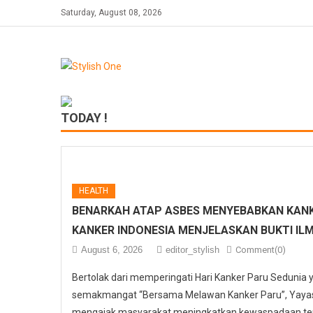
Skip
Saturday, August 08, 2026
to
content
TODAY !
HEALTH
BENARKAH ATAP ASBES MENYEBABKAN KANK
KANKER INDONESIA MENJELASKAN BUKTI IL
August 6, 2026
editor_stylish
Comment(0)
Bertolak dari memperingati Hari Kanker Paru Sedunia
semakmangat “Bersama Melawan Kanker Paru”, Yayasa
mengajak masyarakat meningkatkan kewaspadaan ter