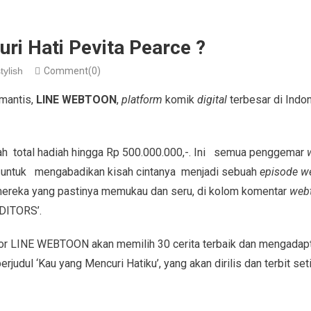
ri Hati Pevita Pearce ?
tylish
Comment(0)
mantis,
LINE WEBTOON
,
platform
komik
digital
terbesar di Ind
iah total hadiah hingga Rp 500.000.000,-. Ini semua penggemar
si untuk mengabadikan kisah cintanya menjadi sebuah
episode w
ereka yang pastinya memukau dan seru, di kolom komentar
web
DITORS’.
tor LINE WEBTOON akan memilih 30 cerita terbaik dan mengadap
rjudul ‘Kau yang Mencuri Hatiku’, yang akan dirilis dan terbit set