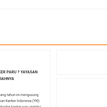
ER PARU ? YAYASAN
MIAHNYA
 yang tahun ini mengusung
n Kanker Indonesia (YKI)
hadap kanker paru melalui