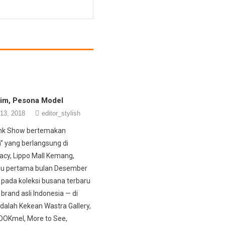
him, Pesona Model
13, 2018
editor_stylish
nk Show bertemakan
n” yang berlangsung di
acy, Lippo Mall Kemang,
u pertama bulan Desember
 pada koleksi busana terbaru
 brand asli Indonesia — di
dalah Kekean Wastra Gallery,
OOKmel, More to See,