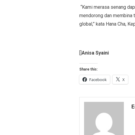
“Kami merasa senang dapat
mendorong dan membina ta
global,” kata Hana Cha, K
[]
Anisa Syaini
Share this:
Facebook
X
E