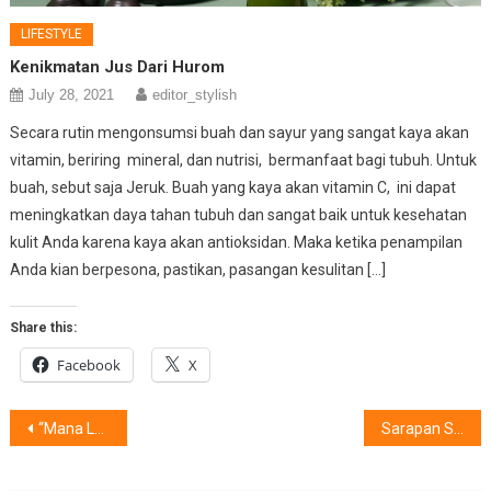
LIFESTYLE
Kenikmatan Jus Dari Hurom
July 28, 2021
editor_stylish
Secara rutin mengonsumsi buah dan sayur yang sangat kaya akan
vitamin, beriring mineral, dan nutrisi, bermanfaat bagi tubuh. Untuk
buah, sebut saja Jeruk. Buah yang kaya akan vitamin C, ini dapat
meningkatkan daya tahan tubuh dan sangat baik untuk kesehatan
kulit Anda karena kaya akan antioksidan. Maka ketika penampilan
Anda kian berpesona, pastikan, pasangan kesulitan […]
Share this:
Facebook
X
Post
“Mana Lagi” 213.000 Chicken Muffin Gratis ?
Sarapan Sehat Bersama Yang Tercinta
navigation