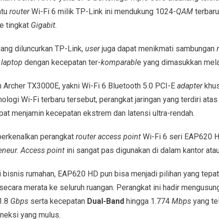
atu
router
Wi-Fi 6 milik TP-Link ini mendukung 1024-
QAM
terbaru
e tingkat
Gigabit.
ang diluncurkan TP-Link,
user
juga dapat menikmati sambungan
u
laptop
dengan kecepatan ter-
komparabl
e yang dimasukkan mela
 Archer TX3000E, yakni Wi-Fi 6 Bluetooth 5.0 PCI-E
adapter
khus
ologi Wi-Fi terbaru tersebut, perangkat jaringan yang terdiri ata
pat menjamin kecepatan ekstrem dan latensi ultra-rendah.
erkenalkan perangkat
router access point
Wi-Fi 6 seri EAP620 H
eneur.
Access point
ini sangat pas digunakan di dalam kantor ata
 bisnis rumahan, EAP620 HD pun bisa menjadi pilihan yang tepa
secara merata ke seluruh ruangan. Perangkat ini hadir mengusun
1.8
Gbps
serta kecepatan
Dual-Band
hingga 1.774
Mbps
yang te
neksi yang mulus.