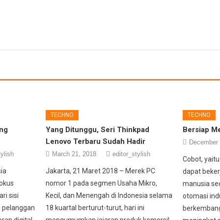
TECHNO
TECHNO
ang
Yang Ditunggu, Seri Thinkpad
Bersiap Me
Lenovo Terbaru Sudah Hadir
December 
tylish
March 21, 2018
editor_stylish
Cobot, yait
ia
Jakarta, 21 Maret 2018 – Merek PC
dapat beke
fokus
nomor 1 pada segmen Usaha Mikro,
manusia se
ri sisi
Kecil, dan Menengah di Indonesia selama
otomasi indu
i pelanggan
18 kuartal berturut-turut, hari ini
berkembang,
ran digital
mengumumkan jajaran produk komersil