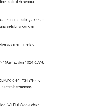
 dinikmati oleh semua
outer
ini memiliki
prosesor
una selalu lancar dan
berapa menit melalui
h
160
MHz
dan 1024-
QAM
,
dukung oleh Intel Wi-Fi 6
er secara bersamaan.
logi Wi-Fi 6
Stable Next-