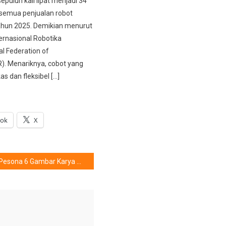
puluh kali lipat menjadi 34
 semua penjualan robot
 tahun 2025. Demikian menurut
ternasional Robotika
al Federation of
R). Menariknya, cobot yang
kas dan fleksibel […]
ook
X
Pesona 6 Gambar Karya Anak Indonesia