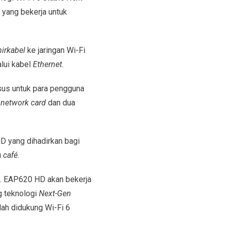
 yang bekerja untuk
nirkabel
ke jaringan Wi-Fi
lui kabel
Ethernet.
us untuk para pengguna
s
network card
dan dua
D yang dihadirkan bagi
u
café.
t. EAP620 HD akan bekerja
g teknologi
Next-Gen
lah didukung Wi-Fi 6