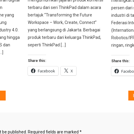
meningkat se
an
terbaru dari seri ThinkPad dalam acara
persen dari
ine yang
bertajuk “Transforming the Future
industri di
ung
Workspace – Work, Create, Connect”
Federasi In
dustry 4.0.
yang berlangsung di Jakarta. Berbagai
(Internation
ang hingga
produk terbaru dari keluarga ThinkPad,
Robotics/IF
OS dan
seperti ThinkPad […]
ringan, ring
…]
Share this:
Share this:
Facebook
X
Faceb
t be published.
Required fields are marked
*