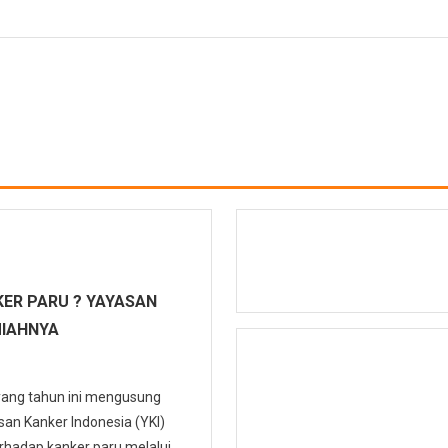
ER PARU ? YAYASAN
MIAHNYA
 yang tahun ini mengusung
n Kanker Indonesia (YKI)
hadap kanker paru melalui