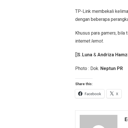
TP-Link membekali kelima
dengan beberapa perangka
Khusus para
gamers
, bila
internet
lemot.
[]
S
..
Luna
&
Andriza Hamz
Photo : Dok.
Neptun PR
Share this:
Facebook
X
E