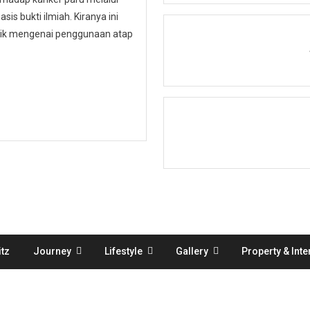
is bukti ilmiah. Kiranya ini
ublik mengenai penggunaan atap
tz
Journey
Lifestyle
Gallery
Property & Inte