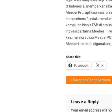
di Indonesia, memperkenalk
MeeberPro, aplikasi kasir onl
komprehensif untuk menduk
kemajuan bisnis F&B di era In
Inovasi pertama Meeber — y
kini, melalui solusi MeeberP
MeeberLite telah digunakan [
Share this:
Facebook
X
Post
Sarapan Sehat Bersama Yang Tercinta
navigation
Leave a Reply
Your email address will no