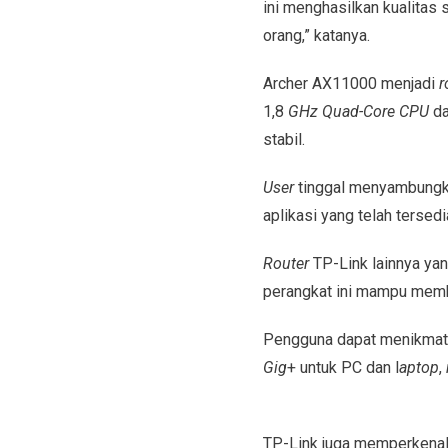
ini menghasilkan kualitas 
orang,” katanya.
Archer AX11000 menjadi
r
1,8
GHz Quad-Core CPU
da
stabil.
User
tinggal menyambung
aplikasi yang telah tersedi
Router
TP-Link lainnya yan
perangkat ini mampu memb
Pengguna dapat menikmat
Gig
+ untuk PC dan l
aptop
,
TP-Link juga memperkenal