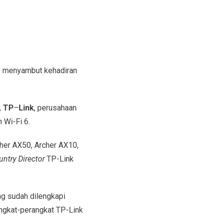
p menyambut kehadiran
,
TP
–
Link
, perusahaan
 Wi-Fi 6.
cher AX50, Archer AX10,
ntry Director
TP-Link
ng sudah dilengkapi
angkat-perangkat TP-Link