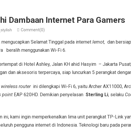
uhi Dambaan Internet Para Gamers
stylish
Comment(0)
ya mengucapkan Selamat Tinggal pada internet
lemot,
dan bersia
ra beralih menggunakan Wi-Fi 6.
rtempat di Hotel Ashley, Jalan KH ahid Hasyim – Jakarta Pusat
gan dan aksesoris terpercaya, siap luncurkan 5 perangkat dengan
u
wireless router
ini dilengkapi Wi-Fi 6, yaitu Archer AX11000, Ar
 point
EAP 620HD. Demikian penyelasan
Sterling Li
, selaku
Cou
n ini, kami ingin memperkenalkan lima unit perangkat TP-Link ya
seluruh pengguna internet di Indonesia. Teknologi baru pada per