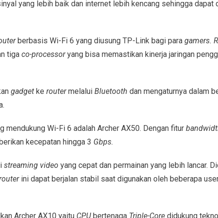
sinyal yang lebih baik dan internet lebih kencang sehingga dapat
outer
berbasis Wi-Fi 6 yang diusung TP-Link bagi para
gamers. R
n tiga
co-processor
yang bisa memastikan kinerja jaringan pengg
kan
gadget
ke
router
melalui
Bluetooth
dan mengaturnya dalam be
a.
g mendukung Wi-Fi 6 adalah Archer AX50. Dengan fitur
bandwidt
erikan kecepatan hingga 3
Gbps.
i
streaming video
yang cepat dan permainan yang lebih lancar. Di
router
ini dapat berjalan stabil saat digunakan oleh beberapa us
kan Archer AX10 yaitu
CPU
bertenaga
Triple-Core
didukung tekno