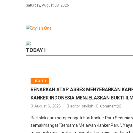
Skip
Saturday, August 08, 2026
to
content
TODAY !
HEALTH
BENARKAH ATAP ASBES MENYEBABKAN KANK
KANKER INDONESIA MENJELASKAN BUKTI IL
August 6, 2026
editor_stylish
Comment(0)
Bertolak dari memperingati Hari Kanker Paru Sedunia
semakmangat “Bersama Melawan Kanker Paru”, Yayasa
mengajak masyarakat meningkatkan kewaspadaan ter