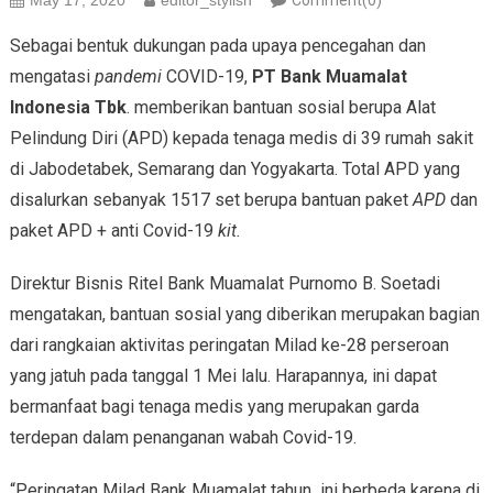
May 17, 2020
editor_stylish
Comment(0)
Sebagai bentuk dukungan pada upaya pencegahan dan
mengatasi
pandemi
COVID-19,
PT Bank Muamalat
Indonesia Tbk
. memberikan bantuan sosial berupa Alat
Pelindung Diri (APD) kepada tenaga medis di 39 rumah sakit
di Jabodetabek, Semarang dan Yogyakarta. Total APD yang
disalurkan sebanyak 1517 set berupa bantuan paket
APD
dan
paket APD + anti Covid-19
kit.
Direktur Bisnis Ritel Bank Muamalat Purnomo B. Soetadi
mengatakan, bantuan sosial yang diberikan merupakan bagian
dari rangkaian aktivitas peringatan Milad ke-28 perseroan
yang jatuh pada tanggal 1 Mei lalu. Harapannya, ini dapat
bermanfaat bagi tenaga medis yang merupakan garda
terdepan dalam penanganan wabah Covid-19.
“Peringatan Milad Bank Muamalat tahun ini berbeda karena di