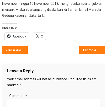
November hingga 10 November 2018, menghadirkan pertunjukkan
menarik — akan berlangsung disaksikan di Taman Ismail Marzuki,
Gedung Kesenian Jakarta, […]
Share this:
Facebook
X
Post
IKEA Alam Sutera (pun) Tutup Sementara
Laptop 4 Warna Pilihan Gen-Z
navigation
Leave a Reply
Your email address will not be published.
Required fields are
marked
*
Comment
*