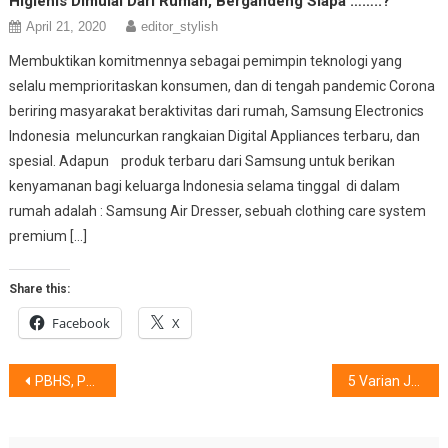
Higienis Dimulai Dari Rumah, Bergandeng Siapa ……..?
April 21, 2020
editor_stylish
Membuktikan komitmennya sebagai pemimpin teknologi yang
selalu memprioritaskan konsumen, dan di tengah pandemic Corona
beriring masyarakat beraktivitas dari rumah, Samsung Electronics
Indonesia meluncurkan rangkaian Digital Appliances terbaru, dan
spesial. Adapun produk terbaru dari Samsung untuk berikan
kenyamanan bagi keluarga Indonesia selama tinggal di dalam
rumah adalah : Samsung Air Dresser, sebuah clothing care system
premium […]
Share this:
Facebook
X
Post
PBHS, Pentingnya Peran Orang Tua & Pengajar
5 Varian JW Meraih Medali Emas
navigation