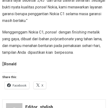
antara layar sebesar 5,45” dan umur baterai seharian. Sebagai
bukti nyata kualitas
ponsel
Nokia, kami menawarkan layanan
garansi berupa penggantian Nokia C1 selama masa garansi
masih berlaku.”
Menggenggam Nokia C1,
ponsel
dengan
finishing
metalik
yang gaya, dibuat dari bahan
polycarbonate
yang tahan lama,
dan mampu menahan benturan pada pemakaian sehari-hari,
tampilan Anda dipastikan kian berpesona.
[]
Ronald
Share this:
Facebook
X
Editor_stylish