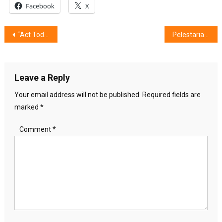
Facebook
X
Post
“Act Today for Our Tomorrow”, Peduli Perubahan Iklim
Pelestarian Lingkungan Hidup, Ketika Kaum Muda Berperan
navigation
Leave a Reply
Your email address will not be published.
Required fields are
marked
*
Comment
*