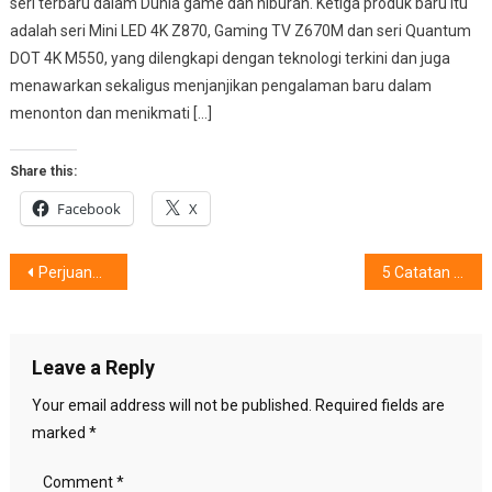
seri terbaru dalam Dunia game dan hiburan. Ketiga produk baru itu
adalah seri Mini LED 4K Z870, Gaming TV Z670M dan seri Quantum
DOT 4K M550, yang dilengkapi dengan teknologi terkini dan juga
menawarkan sekaligus menjanjikan pengalaman baru dalam
menonton dan menikmati […]
Share this:
Facebook
X
Post
Perjuangan Siske Tolamanu & Satriani Putri, Raih Impian
5 Catatan : Pesona Fashion Di Masa Pandemi
navigation
Leave a Reply
Your email address will not be published.
Required fields are
marked
*
Comment
*