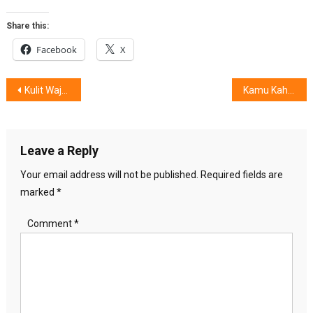
Share this:
Facebook
X
Post
Kulit Wajah Pancarkan Pesona, Hanya Bila ……………..
Kamu Kah Member Ke-4 Girls ?
navigation
Leave a Reply
Your email address will not be published.
Required fields are
marked
*
Comment
*