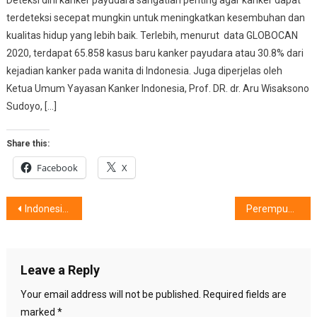
terdeteksi secepat mungkin untuk meningkatkan kesembuhan dan
kualitas hidup yang lebih baik. Terlebih, menurut data GLOBOCAN
2020, terdapat 65.858 kasus baru kanker payudara atau 30.8% dari
kejadian kanker pada wanita di Indonesia. Juga diperjelas oleh
Ketua Umum Yayasan Kanker Indonesia, Prof. DR. dr. Aru Wisaksono
Sudoyo, […]
Share this:
Facebook
X
Post
Indonesia Sehat, Hijau Dan Maju
Perempuan Jakarta Hadapi Pandemi Covid-19, Tangguhkah ?
navigation
Leave a Reply
Your email address will not be published.
Required fields are
marked
*