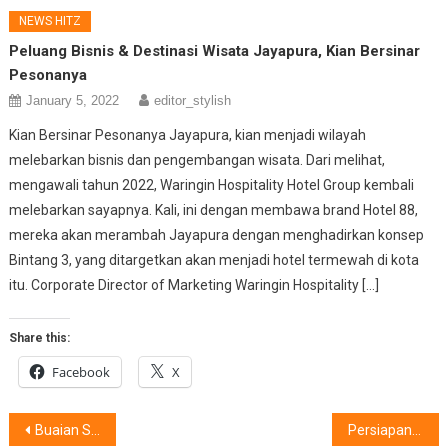
NEWS HITZ
Peluang Bisnis & Destinasi Wisata Jayapura, Kian Bersinar
Pesonanya
January 5, 2022
editor_stylish
Kian Bersinar Pesonanya Jayapura, kian menjadi wilayah
melebarkan bisnis dan pengembangan wisata. Dari melihat,
mengawali tahun 2022, Waringin Hospitality Hotel Group kembali
melebarkan sayapnya. Kali, ini dengan membawa brand Hotel 88,
mereka akan merambah Jayapura dengan menghadirkan konsep
Bintang 3, yang ditargetkan akan menjadi hotel termewah di kota
itu. Corporate Director of Marketing Waringin Hospitality […]
Share this:
Facebook
X
Post
Buaian Suara Renyah ‘Earbuds’
Persiapan Terbaik Masa Depan, Di antaranya Adalah ………..