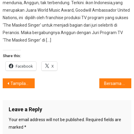
mendunia, Anggun, tak terbendung. Terkini. ikon Indonesia,yang
merupakan Juara World Music Award, Goodwill Ambassador United
Nations, ini dipilih oleh franchise produksi TV program yang sukses
‘The Masked Singer’ untuk menjadi bagian dari juri selebriti di
Perancis. Maka bergabungnya Anggun dengan Juri Program TV
‘The Masked Singer’ di […]
Share this:
Facebook
X
Post
Tampilan Kian Memukau, Berbalut Koleksi Sweetwear
Bersama Glow & Lovely : Wujudkan Impian Wanita Muda Indonesia
navigation
Leave a Reply
Your email address will not be published.
Required fields are
marked
*