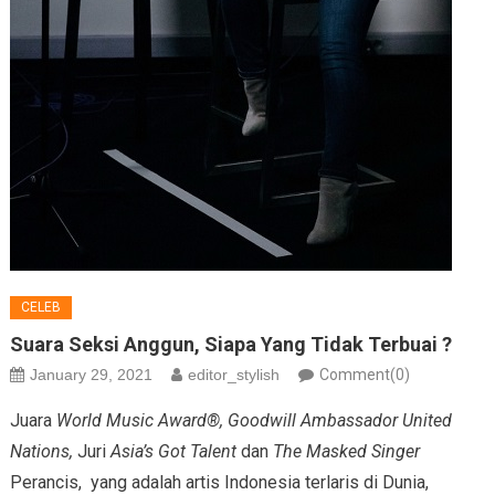
CELEB
Suara Seksi Anggun, Siapa Yang Tidak Terbuai ?
January 29, 2021
editor_stylish
Comment(0)
Juara
World Music Award®,
Goodwill Ambassador United
Nations,
Juri
Asia’s Got Talent
dan
The Masked Singer
Perancis, yang adalah artis Indonesia terlaris di Dunia,