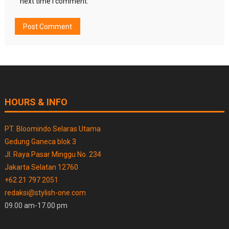
next time I comment.
HOURS & INFO
PT. Bloomindo Selaras Utama
Gedung Ganeca blok 3
Jl. Raya Pasar Minggu No. 234
Jakarta Selatan 12760
+62 21 797 2051
redaksi@stylish-one.com
09.00 am-17.00 pm