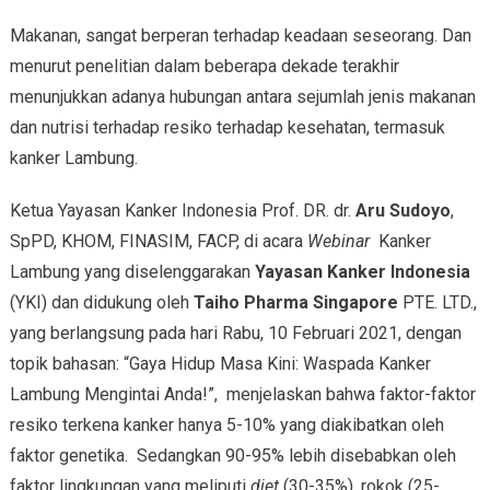
Makanan, sangat berperan terhadap keadaan seseorang. Dan
menurut penelitian dalam beberapa dekade terakhir
menunjukkan adanya hubungan antara sejumlah jenis makanan
dan nutrisi terhadap resiko terhadap kesehatan, termasuk
kanker Lambung.
Ketua Yayasan Kanker Indonesia Prof. DR. dr.
Aru Sudoyo
,
SpPD, KHOM, FINASIM, FACP, di acara
Webinar
Kanker
Lambung yang diselenggarakan
Yayasan Kanker Indonesia
(YKI) dan didukung oleh
Taiho Pharma Singapore
PTE. LTD.,
yang berlangsung pada hari Rabu, 10 Februari 2021, dengan
topik bahasan: “Gaya Hidup Masa Kini: Waspada Kanker
Lambung Mengintai Anda!”, menjelaskan bahwa faktor-faktor
resiko terkena kanker hanya 5-10% yang diakibatkan oleh
faktor genetika. Sedangkan 90-95% lebih disebabkan oleh
faktor lingkungan yang meliputi
diet
(30-35%), rokok (25-