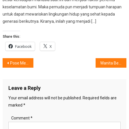
keselamatan bumi. Maka pemuda pun menjadi tumpuan harapan
untuk dapat mewariskan lingkungan hidup yang sehat kepada
generasi berikutnya. Kiranya, inilah yang menjadi […]
Share this:
Facebook
X
Post
Pose Menawan Dan Wajah Glowing, Hanya Bila Dibidik Kamera …….?
Wanita Berpeluang Terpapar Varises, Kenapa ?
navigation
Leave a Reply
Your email address will not be published.
Required fields are
marked
*
Comment
*