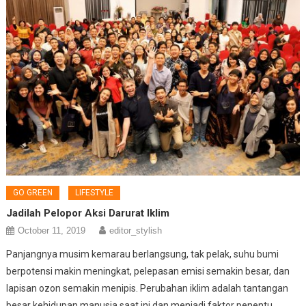
GO GREEN
LIFESTYLE
Jadilah Pelopor Aksi Darurat Iklim
October 11, 2019
editor_stylish
Panjangnya musim kemarau berlangsung, tak pelak, suhu bumi
berpotensi makin meningkat, pelepasan emisi semakin besar, dan
lapisan ozon semakin menipis. Perubahan iklim adalah tantangan
besar kehidupan manusia saat ini dan menjadi faktor penentu