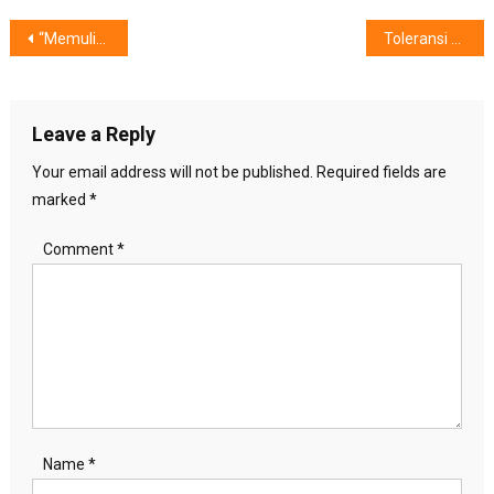
Post
“Memulihkan Ekosistem Bumi” : Bangkitkan Kepedulian Generasi Muda
Toleransi Di Kalangan Milenial Terwujud, Hanya Bila …………………
navigation
Leave a Reply
Your email address will not be published.
Required fields are
marked
*
Comment
*
Name
*